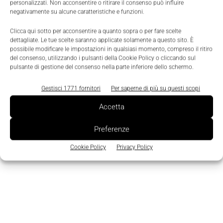
personalizzati. Non acconsentire o ritirare il consenso può influire
negativamente su alcune caratteristiche e funzioni.
Clicca qui sotto per acconsentire a quanto sopra o per fare scelte
dettagliate. Le tue scelte saranno applicate solamente a questo sito. È
possibile modificare le impostazioni in qualsiasi momento, compreso il ritiro
del consenso, utilizzando i pulsanti della Cookie Policy o cliccando sul
pulsante di gestione del consenso nella parte inferiore dello schermo.
Gestisci 1771 fornitori
Per saperne di più su questi scopi
Prodotti
Accetta
CleverLevel, interruttore di livello con IO-
Link e omologazione Atex
Preferenze
Nicoletta Buora
-
12 Dicembre 2017
0
Cookie Policy
Privacy Policy