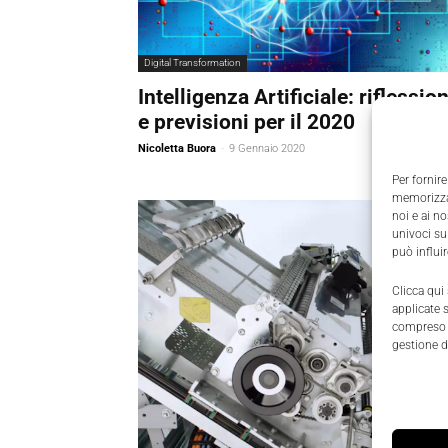
Digital Transformation
Intelligenza Artificiale: riflession
e previsioni per il 2020
Nicoletta Buora
-
9 Gennaio 2020
Per fornire
memorizzar
noi e ai n
univoci su
può influi
Clicca qui
applicate 
compreso i
gestione d