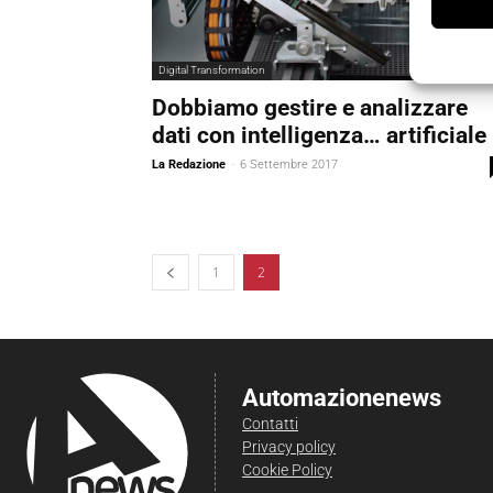
Digital Transformation
Dobbiamo gestire e analizzare
dati con intelligenza… artificiale
La Redazione
-
6 Settembre 2017
1
2
Automazionenews
Contatti
Privacy policy
Cookie Policy