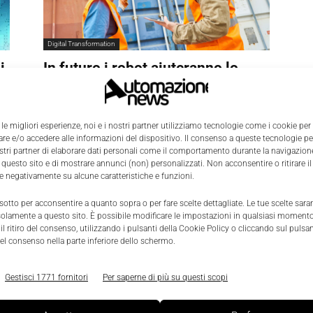
Digital Transformation
i
In futuro i robot aiuteranno lo
svuotamento dei container
0
Nicoletta Buora
-
5 Febbraio 2018
0
 le migliori esperienze, noi e i nostri partner utilizziamo tecnologie come i cookie per
e e/o accedere alle informazioni del dispositivo. Il consenso a queste tecnologie p
ostri partner di elaborare dati personali come il comportamento durante la navigazione
 questo sito e di mostrare annunci (non) personalizzati. Non acconsentire o ritirare 
re negativamente su alcune caratteristiche e funzioni.
 sotto per acconsentire a quanto sopra o per fare scelte dettagliate. Le tue scelte sar
solamente a questo sito. È possibile modificare le impostazioni in qualsiasi momento
l ritiro del consenso, utilizzando i pulsanti della Cookie Policy o cliccando sul pulsan
el consenso nella parte inferiore dello schermo.
Gestisci 1771 fornitori
Per saperne di più su questi scopi