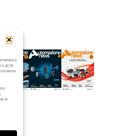
Edicola
ermetterà a
 o gli ID
il consenso
anno
,
te di