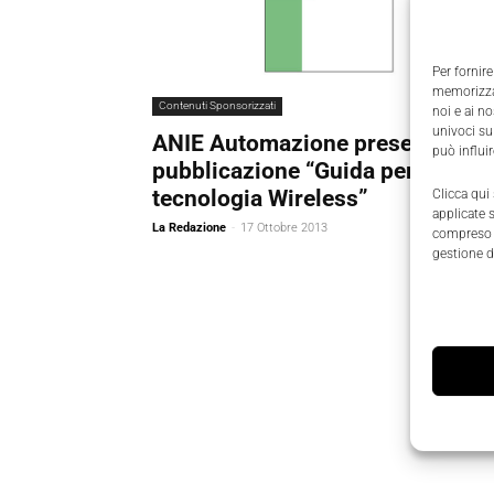
Per fornire
memorizzar
Contenuti Sponsorizzati
noi e ai n
univoci su
ANIE Automazione presenta la
può influi
pubblicazione “Guida per la
tecnologia Wireless”
Clicca qui
applicate 
La Redazione
-
17 Ottobre 2013
compreso i
gestione d