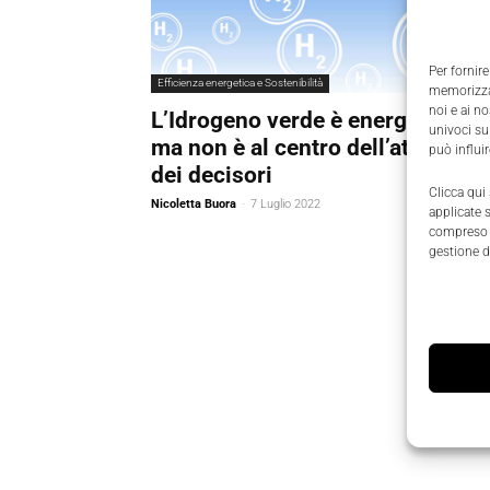
Per fornire
Efficienza energetica e Sostenibilità
memorizzar
noi e ai n
L’Idrogeno verde è energia pulita
univoci su
ma non è al centro dell’attenzion
può influi
dei decisori
Clicca qui
Nicoletta Buora
-
7 Luglio 2022
applicate 
compreso i
gestione d