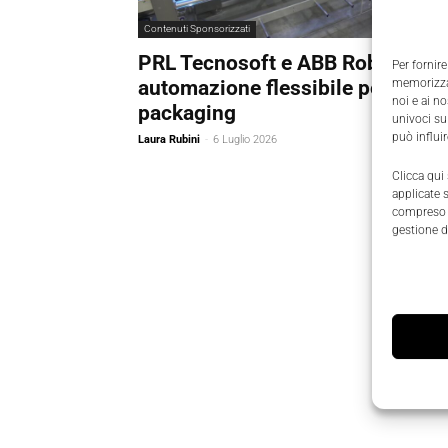
Contenuti Sponsorizzati
PRL Tecnosoft e ABB Robotics:
Per fornire
automazione flessibile per il foo
memorizzar
noi e ai n
packaging
univoci su
può influi
Laura Rubini
-
6 Luglio 2026
Clicca qui
applicate 
compreso i
gestione d