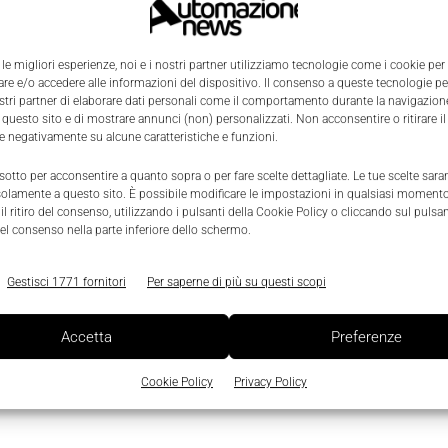
 le migliori esperienze, noi e i nostri partner utilizziamo tecnologie come i cookie per
d
e e/o accedere alle informazioni del dispositivo. Il consenso a queste tecnologie p
ostri partner di elaborare dati personali come il comportamento durante la navigazione
 questo sito e di mostrare annunci (non) personalizzati. Non acconsentire o ritirare 
re negativamente su alcune caratteristiche e funzioni.
0
 sotto per acconsentire a quanto sopra o per fare scelte dettagliate. Le tue scelte sar
solamente a questo sito. È possibile modificare le impostazioni in qualsiasi momento
l ritiro del consenso, utilizzando i pulsanti della Cookie Policy o cliccando sul pulsan
el consenso nella parte inferiore dello schermo.
Gestisci 1771 fornitori
Per saperne di più su questi scopi
Accetta
Preferenze
Cookie Policy
Privacy Policy