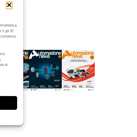
ermetterà a
 o gli ID
Edicola
il consenso
anno
,
te di