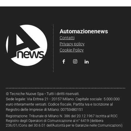
Automazionenews
Contatti
Privacy policy
Cookie Policy
© Tecniche Nuove Spa • Tutti i diritti riservati.
Sede legale: Via Eritrea 21 - 20157 Milano. Capitale sociale: 5.000.000
euro interamente versati. Codice fiscale, Partita Iva e Iscrizione al
Registro delle Imprese di Milano: 00753480151
Registrazione: Tribunale di Milano N. 386 del 20.12.1967 Iscritta al ROC
Registro degli Operatori di Comunicazione al n° 6419 (delibera
236/01/Cons del 30.6.01 dell’Autorità per le Garanzie nelle Comunicazioni)