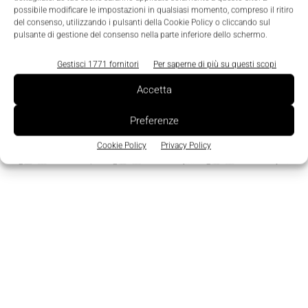
possibile modificare le impostazioni in qualsiasi momento, compreso il ritiro
Edicola
del consenso, utilizzando i pulsanti della Cookie Policy o cliccando sul
pulsante di gestione del consenso nella parte inferiore dello schermo.
Gestisci 1771 fornitori
Per saperne di più su questi scopi
Accetta
Preferenze
Cookie Policy
Privacy Policy