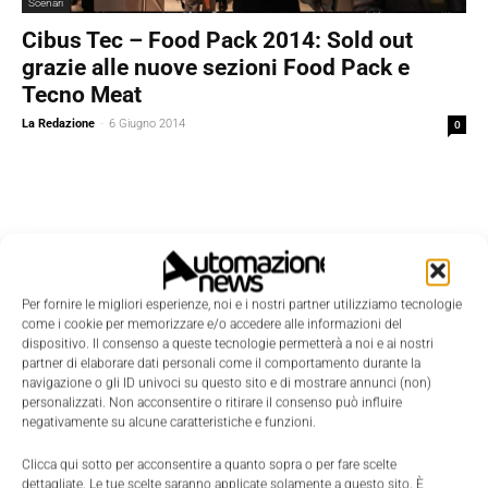
Scenari
Cibus Tec – Food Pack 2014: Sold out
grazie alle nuove sezioni Food Pack e
Tecno Meat
La Redazione
-
6 Giugno 2014
0
Per fornire le migliori esperienze, noi e i nostri partner utilizziamo tecnologie
come i cookie per memorizzare e/o accedere alle informazioni del
dispositivo. Il consenso a queste tecnologie permetterà a noi e ai nostri
partner di elaborare dati personali come il comportamento durante la
navigazione o gli ID univoci su questo sito e di mostrare annunci (non)
personalizzati. Non acconsentire o ritirare il consenso può influire
negativamente su alcune caratteristiche e funzioni.
Clicca qui sotto per acconsentire a quanto sopra o per fare scelte
dettagliate. Le tue scelte saranno applicate solamente a questo sito. È