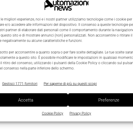
 le migliori esperienze, noi e i nostri partner utilizziamo tecnologie come i cookie per
e
e e/o accedere alle informazioni del dispositivo. Il consenso a queste tecnologie p
ostri partner di elaborare dati personali come il comportamento durante la navigazione
 questo sito e di mostrare annunci (non) personalizzati. Non acconsentire o ritirare 
re negativamente su alcune caratteristiche e funzioni.
0
 sotto per acconsentire a quanto sopra o per fare scelte dettagliate. Le tue scelte sar
solamente a questo sito. È possibile modificare le impostazioni in qualsiasi momento
l ritiro del consenso, utilizzando i pulsanti della Cookie Policy o cliccando sul pulsan
el consenso nella parte inferiore dello schermo.
Gestisci 1771 fornitori
Per saperne di più su questi scopi
Accetta
Preferenze
Cookie Policy
Privacy Policy