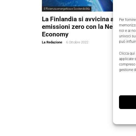
Efficienza energetica e Sostenibilità
La Finlandia si avvicina alle
Per fornire
emissioni zero con la New Spac
memorizzar
noi e ai n
Economy
univoci su
può influi
La Redazione
-
6 Ottobre 2022
Clicca qui
applicate 
compreso i
gestione d