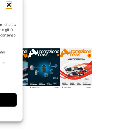
ermetterà a
 o gli ID
Edicola
il consenso
anno
,
te di