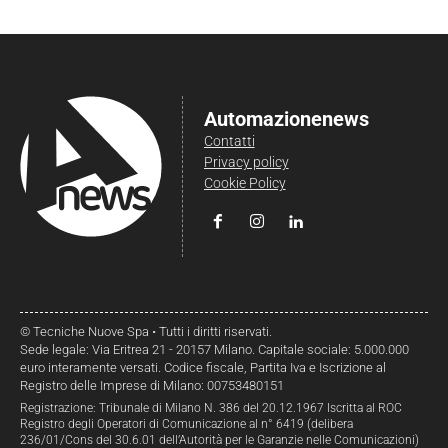
Automazionenews
Contatti
Privacy policy
Cookie Policy
© Tecniche Nuove Spa • Tutti i diritti riservati.
Sede legale: Via Eritrea 21 - 20157 Milano. Capitale sociale: 5.000.000
euro interamente versati. Codice fiscale, Partita Iva e Iscrizione al
Registro delle Imprese di Milano: 00753480151
Registrazione: Tribunale di Milano N. 386 del 20.12.1967 Iscritta al ROC
Registro degli Operatori di Comunicazione al n° 6419 (delibera
236/01/Cons del 30.6.01 dell’Autorità per le Garanzie nelle Comunicazioni)