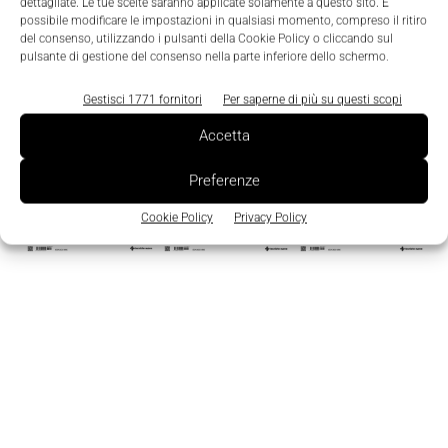
dettagliate. Le tue scelte saranno applicate solamente a questo sito. È
possibile modificare le impostazioni in qualsiasi momento, compreso il ritiro
Edicola
del consenso, utilizzando i pulsanti della Cookie Policy o cliccando sul
pulsante di gestione del consenso nella parte inferiore dello schermo.
Gestisci 1771 fornitori
Per saperne di più su questi scopi
Accetta
Preferenze
Cookie Policy
Privacy Policy