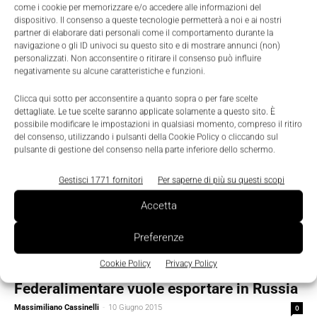
come i cookie per memorizzare e/o accedere alle informazioni del
Massimiliano Cassinelli
-
17 Giugno 2015
0
dispositivo. Il consenso a queste tecnologie permetterà a noi e ai nostri
partner di elaborare dati personali come il comportamento durante la
navigazione o gli ID univoci su questo sito e di mostrare annunci (non)
personalizzati. Non acconsentire o ritirare il consenso può influire
negativamente su alcune caratteristiche e funzioni.
Clicca qui sotto per acconsentire a quanto sopra o per fare scelte
dettagliate. Le tue scelte saranno applicate solamente a questo sito. È
possibile modificare le impostazioni in qualsiasi momento, compreso il ritiro
del consenso, utilizzando i pulsanti della Cookie Policy o cliccando sul
pulsante di gestione del consenso nella parte inferiore dello schermo.
Gestisci 1771 fornitori
Per saperne di più su questi scopi
Accetta
Preferenze
Cookie Policy
Privacy Policy
Scenari
Federalimentare vuole esportare in Russia
Massimiliano Cassinelli
-
10 Giugno 2015
0