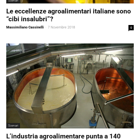
Scenari
Le eccellenze agroalimentari italiane sono
“cibi insalubri”?
Massimiliano Cassinelli
-
7 Novembre 2018
0
Scenari
L’industria agroalimentare punta a 140