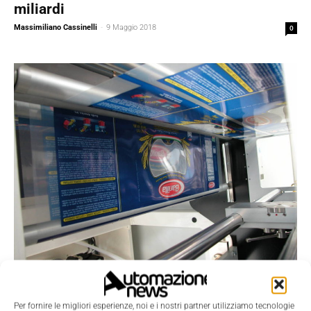
miliardi
Massimiliano Cassinelli
-
9 Maggio 2018
0
Scenari
Le aziende alimentari vogliono continuare
Per fornire le migliori esperienze, noi e i nostri partner utilizziamo tecnologie
a investire