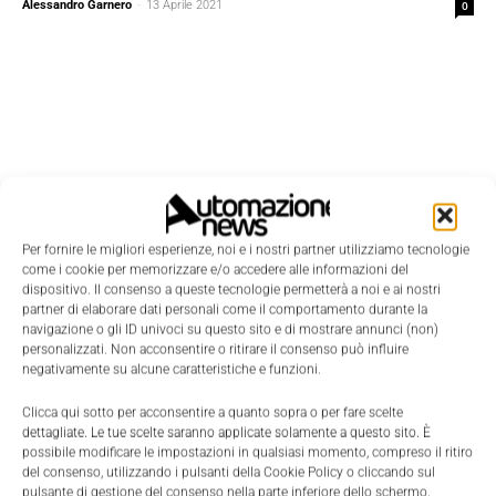
Alessandro Garnero
-
13 Aprile 2021
0
Per fornire le migliori esperienze, noi e i nostri partner utilizziamo tecnologie
come i cookie per memorizzare e/o accedere alle informazioni del
dispositivo. Il consenso a queste tecnologie permetterà a noi e ai nostri
partner di elaborare dati personali come il comportamento durante la
navigazione o gli ID univoci su questo sito e di mostrare annunci (non)
personalizzati. Non acconsentire o ritirare il consenso può influire
negativamente su alcune caratteristiche e funzioni.
Edicola
Clicca qui sotto per acconsentire a quanto sopra o per fare scelte
dettagliate. Le tue scelte saranno applicate solamente a questo sito. È
possibile modificare le impostazioni in qualsiasi momento, compreso il ritiro
del consenso, utilizzando i pulsanti della Cookie Policy o cliccando sul
pulsante di gestione del consenso nella parte inferiore dello schermo.