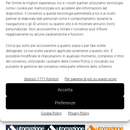
Per fornire le migliori esperienze, noi e i nostri partner utilizziamo tecnologie
Massimiliano Cassinelli
-
10 Dicembre 2014
0
come i cookie per memorizzare e/o accedere alle informazioni del
dispositivo. Il consenso a queste tecnologie permetterà a noi e ai nostri
partner di elaborare dati personali come il comportamento durante la
navigazione o gli ID univoci su questo sito e di mostrare annunci (non)
personalizzati. Non acconsentire o ritirare il consenso può influire
negativamente su alcune caratteristiche e funzioni.
Clicca qui sotto per acconsentire a quanto sopra o per fare scelte
dettagliate. Le tue scelte saranno applicate solamente a questo sito. È
possibile modificare le impostazioni in qualsiasi momento, compreso il ritiro
del consenso, utilizzando i pulsanti della Cookie Policy o cliccando sul
pulsante di gestione del consenso nella parte inferiore dello schermo.
Gestisci 1771 fornitori
Per saperne di più su questi scopi
Accetta
Preferenze
Edicola
Cookie Policy
Privacy Policy