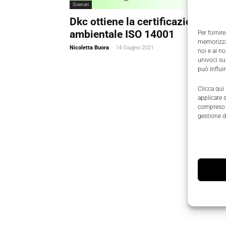
Scenari
Dkc ottiene la certificazione
ambientale ISO 14001
Per fornire
memorizzar
Nicoletta Buora
-
14 Giugno 2021
noi e ai n
univoci su
può influi
Clicca qui
applicate 
compreso i
gestione d