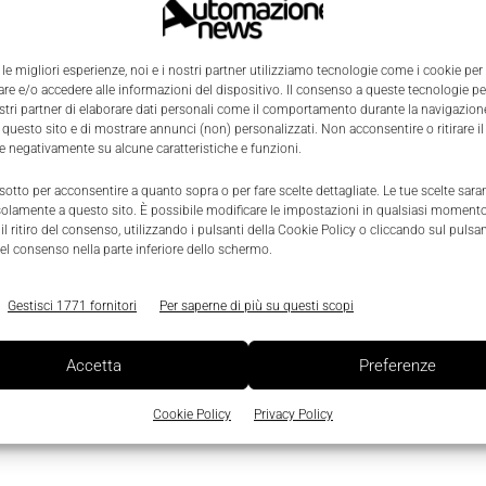
Efficienza energetica e Sostenibilità
Gestione ambientale: Dkc ottiene
la certificazione volontaria ISO
 le migliori esperienze, noi e i nostri partner utilizziamo tecnologie come i cookie per
e e/o accedere alle informazioni del dispositivo. Il consenso a queste tecnologie p
14001
0
ostri partner di elaborare dati personali come il comportamento durante la navigazione
 questo sito e di mostrare annunci (non) personalizzati. Non acconsentire o ritirare 
Nicoletta Buora
-
10 Giugno 2021
0
re negativamente su alcune caratteristiche e funzioni.
 sotto per acconsentire a quanto sopra o per fare scelte dettagliate. Le tue scelte sar
solamente a questo sito. È possibile modificare le impostazioni in qualsiasi momento
l ritiro del consenso, utilizzando i pulsanti della Cookie Policy o cliccando sul pulsan
el consenso nella parte inferiore dello schermo.
Gestisci 1771 fornitori
Per saperne di più su questi scopi
Accetta
Preferenze
Cookie Policy
Privacy Policy