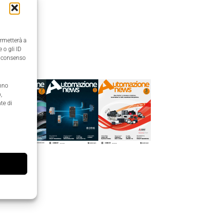
ermetterà a
 o gli ID
Edicola
il consenso
anno
,
te di