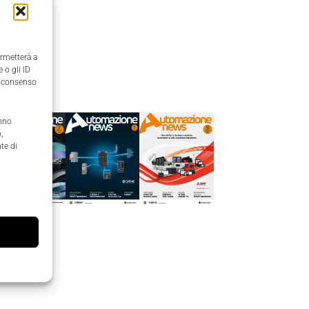
ermetterà a
 o gli ID
Edicola
il consenso
anno
,
te di