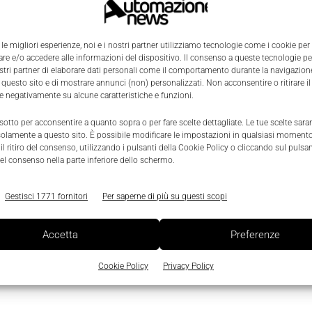
 le migliori esperienze, noi e i nostri partner utilizziamo tecnologie come i cookie per
e e/o accedere alle informazioni del dispositivo. Il consenso a queste tecnologie p
ostri partner di elaborare dati personali come il comportamento durante la navigazione
 questo sito e di mostrare annunci (non) personalizzati. Non acconsentire o ritirare 
re negativamente su alcune caratteristiche e funzioni.
0
 sotto per acconsentire a quanto sopra o per fare scelte dettagliate. Le tue scelte sar
solamente a questo sito. È possibile modificare le impostazioni in qualsiasi momento
l ritiro del consenso, utilizzando i pulsanti della Cookie Policy o cliccando sul pulsan
el consenso nella parte inferiore dello schermo.
Page 2 of 2
Gestisci 1771 fornitori
Per saperne di più su questi scopi
Accetta
Preferenze
Cookie Policy
Privacy Policy