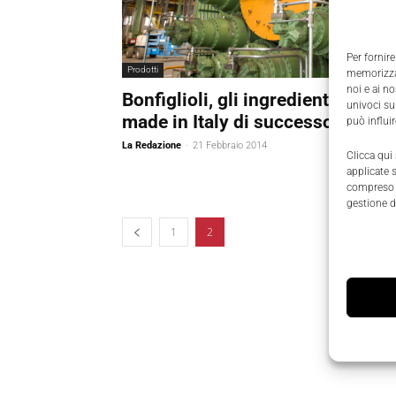
Per fornire
Prodotti
memorizzar
noi e ai n
Bonfiglioli, gli ingredienti di un
univoci su
made in Italy di successo
può influi
La Redazione
-
21 Febbraio 2014
Clicca qui
applicate 
compreso i
gestione d
1
2