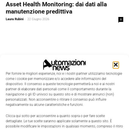
Asset Health Monitoring: dai dati alla
manutenzione predittiva
Laura Rubini
-
22 Giugno 2026
0
Per fornire le migliori esperienze, noi e i nostri partner utilizziamo tecnologie
come i cookie per memorizzare e/o accedere alle informazioni del
dispositivo. Il consenso a queste tecnologie permetterà a noi e ai nostri
partner di elaborare dati personali come il comportamento durante la
navigazione o gli ID univoci su questo sito e di mostrare annunci (non)
personalizzati. Non acconsentire o ritirare il consenso può influire
negativamente su alcune caratteristiche e funzioni.
Clicca qui sotto per acconsentire a quanto sopra o per fare scelte
dettagliate. Le tue scelte saranno applicate solamente a questo sito. È
Edicola
possibile modificare le impostazioni in qualsiasi momento, compreso il ritiro