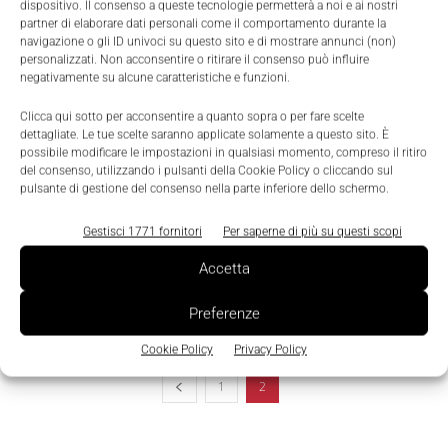
dispositivo. Il consenso a queste tecnologie permetterà a noi e ai nostri
partner di elaborare dati personali come il comportamento durante la
navigazione o gli ID univoci su questo sito e di mostrare annunci (non)
personalizzati. Non acconsentire o ritirare il consenso può influire
negativamente su alcune caratteristiche e funzioni.
Clicca qui sotto per acconsentire a quanto sopra o per fare scelte
dettagliate. Le tue scelte saranno applicate solamente a questo sito. È
possibile modificare le impostazioni in qualsiasi momento, compreso il ritiro
del consenso, utilizzando i pulsanti della Cookie Policy o cliccando sul
pulsante di gestione del consenso nella parte inferiore dello schermo.
Scenari
Gestisci 1771 fornitori
Per saperne di più su questi scopi
Antares Vision apre in Irlanda un centro di
ricerca e sviluppo
Accetta
Nicoletta Buora
-
13 Dicembre 2017
0
Preferenze
Cookie Policy
Privacy Policy
1
2