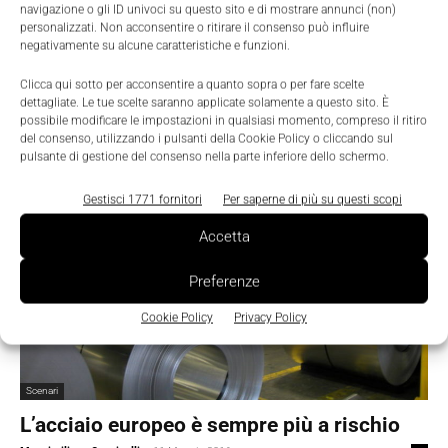
navigazione o gli ID univoci su questo sito e di mostrare annunci (non)
acciaio
personalizzati. Non acconsentire o ritirare il consenso può influire
Massimiliano Cassinelli
-
7 Settembre 2016
0
negativamente su alcune caratteristiche e funzioni.
Clicca qui sotto per acconsentire a quanto sopra o per fare scelte
dettagliate. Le tue scelte saranno applicate solamente a questo sito. È
possibile modificare le impostazioni in qualsiasi momento, compreso il ritiro
del consenso, utilizzando i pulsanti della Cookie Policy o cliccando sul
pulsante di gestione del consenso nella parte inferiore dello schermo.
Gestisci 1771 fornitori
Per saperne di più su questi scopi
Accetta
Preferenze
Cookie Policy
Privacy Policy
Scenari
L’acciaio europeo è sempre più a rischio