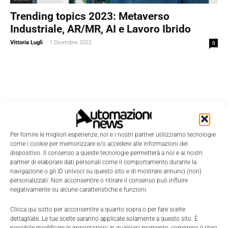
Trending topics 2023: Metaverso
Industriale, AR/MR, AI e Lavoro Ibrido
Vittoria Lugli
-
1 Dicembre 2022
0
Per fornire le migliori esperienze, noi e i nostri partner utilizziamo tecnologie
come i cookie per memorizzare e/o accedere alle informazioni del
dispositivo. Il consenso a queste tecnologie permetterà a noi e ai nostri
partner di elaborare dati personali come il comportamento durante la
navigazione o gli ID univoci su questo sito e di mostrare annunci (non)
personalizzati. Non acconsentire o ritirare il consenso può influire
negativamente su alcune caratteristiche e funzioni.
Clicca qui sotto per acconsentire a quanto sopra o per fare scelte
dettagliate. Le tue scelte saranno applicate solamente a questo sito. È
possibile modificare le impostazioni in qualsiasi momento, compreso il ritiro