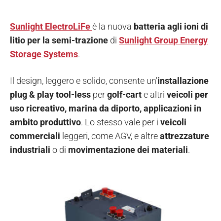
Sunlight ElectroLiFe
è la nuova
batteria agli ioni di
litio per la semi-trazione
di
Sunlight Group Energy
Storage Systems
.
Il design, leggero e solido, consente un'
installazione
plug & play tool-less
per
golf-cart
e altri
veicoli per
uso ricreativo, marina da diporto, applicazioni in
ambito produttivo
. Lo stesso vale per i
veicoli
commerciali
leggeri, come AGV, e altre
attrezzature
industriali
o di
movimentazione dei materiali
.