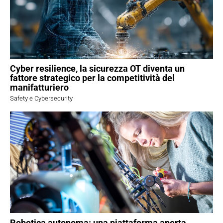
Cyber resilience, la sicurezza OT diventa un
fattore strategico per la competitività del
manifatturiero
Safety e Cybersecurity
Robotica autonoma: una piattaforma aperta