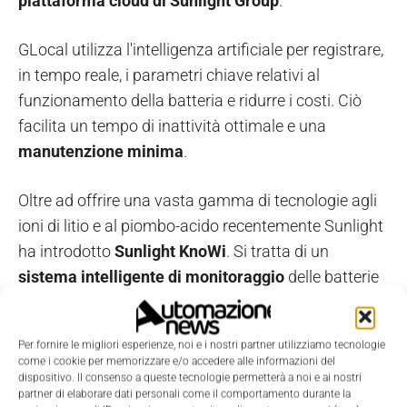
piattaforma cloud di Sunlight Group
.
GLocal utilizza l'intelligenza artificiale per registrare,
in tempo reale, i parametri chiave relativi al
funzionamento della batteria e ridurre i costi. Ciò
facilita un tempo di inattività ottimale e una
manutenzione minima
.
Oltre ad offrire una vasta gamma di tecnologie agli
ioni di litio e al piombo-acido recentemente Sunlight
ha introdotto
Sunlight KnoWi
. Si tratta di un
sistema intelligente di monitoraggio
delle batterie
al piombo acido per trazione.
Per fornire le migliori esperienze, noi e i nostri partner utilizziamo tecnologie
“Sunlight ElectroLiFe sarà in grado di soddisfare in
come i cookie per memorizzare e/o accedere alle informazioni del
particolare la richiesta, sempre in crescita anche nel
dispositivo. Il consenso a queste tecnologie permetterà a noi e ai nostri
partner di elaborare dati personali come il comportamento durante la
mercato italiano
, di soluzioni per i veicoli per uso