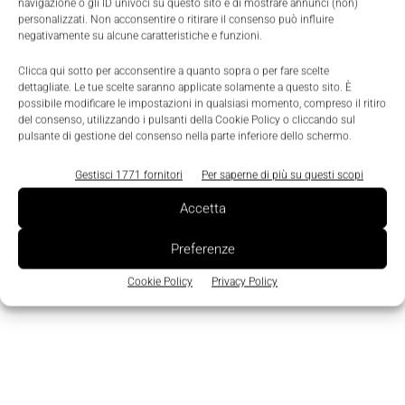
navigazione o gli ID univoci su questo sito e di mostrare annunci (non)
ricreativo, marina da diporto, applicazioni in ambito
personalizzati. Non acconsentire o ritirare il consenso può influire
negativamente su alcune caratteristiche e funzioni.
produttivo e veicoli commerciali leggeri”, ha
dichiarato
Davide Pesce, ceo di Sunlight Italy
.
Clicca qui sotto per acconsentire a quanto sopra o per fare scelte
dettagliate. Le tue scelte saranno applicate solamente a questo sito. È
possibile modificare le impostazioni in qualsiasi momento, compreso il ritiro
del consenso, utilizzando i pulsanti della Cookie Policy o cliccando sul
TAGS
Batterie agli ioni di litio
Energia
Sunlight
pulsante di gestione del consenso nella parte inferiore dello schermo.
Gestisci 1771 fornitori
Per saperne di più su questi scopi
Accetta
Preferenze
Cookie Policy
Privacy Policy