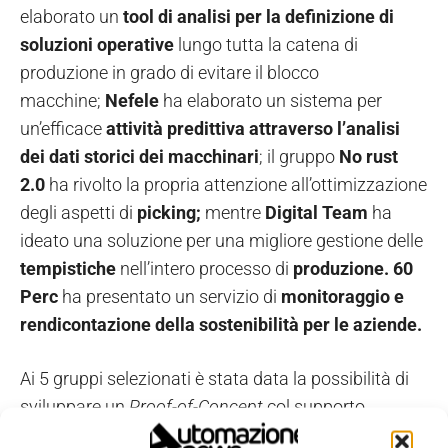
elaborato un
tool di analisi per la definizione di
soluzioni operative
lungo tutta la catena di
produzione in grado di evitare il blocco
macchine;
Nefele
ha elaborato un sistema per
un’efficace
attività predittiva attraverso l’analisi
dei dati storici dei macchinari
; il gruppo
No rust
2.0
ha rivolto la propria attenzione all’ottimizzazione
degli aspetti di
picking;
mentre
Digital Team
ha
ideato una soluzione per una migliore gestione delle
tempistiche
nell’intero processo di
produzione. 60
Perc
ha presentato un
servizio di
monitoraggio e
rendicontazione della sostenibilità per le aziende.
Ai 5 gruppi selezionati è stata data la possibilità di
sviluppare un
Proof-of-Concept
col supporto
dell’Associazione, per sperimentare l’intero processo