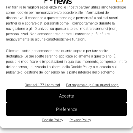
di ideazione e creazione di servizi digitali rivolti
Per fornire le migliori esperienze, noi e i nostri partner utilizziamo tecnologie
all’industria.
come i cookie per memorizzare e/o accedere alle informazioni del
dispositivo. Il consenso a queste tecnologie permetterà a noi e ai nostri
partner di elaborare dati personali come il comportamento durante la
La tecnologia da sola non è sufficiente, serve anche
navigazione o gli ID univoci su questo sito e di mostrare annunci (non)
personalizzati. Non acconsentire o ritirare il consenso può influire
la capacità di adattarla alle esigenze del mercato”,
negativamente su alcune caratteristiche e funzioni.
ha commentato
Andrea Gozzi, Segretario
Clicca qui sotto per acconsentire a quanto sopra o per fare scelte
Generale di MindSphere World Italia
. “Ed ecco
dettagliate. Le tue scelte saranno applicate solamente a questo sito. È
perché abbiamo deciso di premiare progetti di
possibile modificare le impostazioni in qualsiasi momento, compreso il ritiro
del consenso, utilizzando i pulsanti della Cookie Policy o cliccando sul
efficientamento in termini di tempi e risorse, e quelli
pulsante di gestione del consenso nella parte inferiore dello schermo.
che meglio si proiettano in un futuro sostenibile”.
Gestisci 1771 fornitori
Per saperne di più su questi scopi
Accetta
TAGS
Industria 4.0
MindSphere World Italia
Politecnico di Milano
Premio
Preferenze
Cookie Policy
Privacy Policy