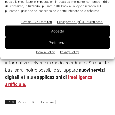
possibile modificare le impostazioni in qualsiasi momento, compreso il ritiro
del consenso, utilizzando i pulsanti della Cookie Policy o cliccando sul
pulsante di gestione del consenso nella parte inferiore dello schermo.
L'infrastruttura è ospitata in un
datacenter
dedicato
. Questo garantisce
continuità operativa
e
Gestisci 1771 fornitori
Per saperne di più su questi scopi
maggiore sicurezza
delle applicazioni. Il caso di
Accetta
Stepper Italia dimostra così che la trasformazione
digitale non dipende soltanto dall'introduzione di
Preferenze
nuove tecnologie. Al contrario, i risultati migliori
Cookie Policy
Privacy Policy
arrivano quando processi, organizzazione e sistemi
informativi evolvono in modo coordinato. Su queste
basi sarà inoltre possibile sviluppare
nuovi servizi
digitali
e future
applicazioni di
intelligenza
artificiale.
TAGS
Agomir
ERP
Stepper Italia