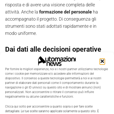
risposta e di avere una visione completa delle
attività. Anche la
formazione del personale
ha
accompagnato il progetto. Di conseguenza gli
strumenti sono stati adottati rapidamente e in
modo uniforme.
Dai dati alle decisioni operative
Successivamente il percorso si è evoluto con
l'introduzione della piattaforma di
Business
Per fornire le migliori esperienze, noi e i nostri partner utilizziamo tecnologie
come i cookie per memorizzare e/o accedere alle informazioni del
Intelligence AgomirBI
basata su Microsoft Power
dispositivo. Il consenso a queste tecnologie permetterà a noi e ai nostri
partner di elaborare dati personali come il comportamento durante la
BI. La soluzione permette di analizzare in tempo
navigazione o gli ID univoci su questo sito e di mostrare annunci (non)
reale vendite, distribuzione geografica dei clienti,
personalizzati. Non acconsentire o ritirare il consenso può influire
negativamente su alcune caratteristiche e funzioni.
andamento delle aree commerciali e attività di
assistenza. I responsabili possono quindi prendere
Clicca qui sotto per acconsentire a quanto sopra o per fare scelte
dettagliate. Le tue scelte saranno applicate solamente a questo sito. È
decisioni più rapide e basate su dati aggiornati.