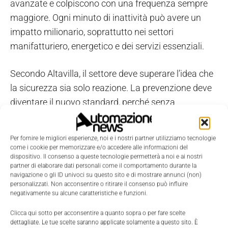
avanzate e colpiscono con una frequenza sempre
maggiore. Ogni minuto di inattività può avere un
impatto milionario, soprattutto nei settori
manifatturiero, energetico e dei servizi essenziali.
Secondo Altavilla, il settore deve superare l’idea che
la sicurezza sia solo reazione. La prevenzione deve
diventare il nuovo standard, perché senza
proattività non esiste resilienza.
Per fornire le migliori esperienze, noi e i nostri partner utilizziamo tecnologie
Come costruire una sicurezza OT
come i cookie per memorizzare e/o accedere alle informazioni del
dispositivo. Il consenso a queste tecnologie permetterà a noi e ai nostri
proattiva
partner di elaborare dati personali come il comportamento durante la
navigazione o gli ID univoci su questo sito e di mostrare annunci (non)
personalizzati. Non acconsentire o ritirare il consenso può influire
Per ridurre realmente l’esposizione ai rischi, le
negativamente su alcune caratteristiche e funzioni.
aziende devono adottare una strategia che includa:
Clicca qui sotto per acconsentire a quanto sopra o per fare scelte
dettagliate. Le tue scelte saranno applicate solamente a questo sito. È