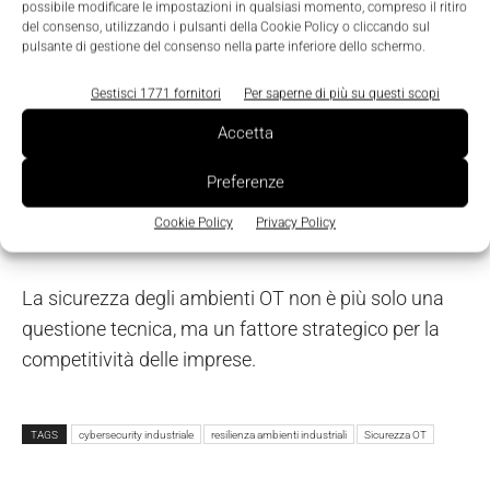
possibile modificare le impostazioni in qualsiasi momento, compreso il ritiro
Visibilità completa
: mappare tutti gli asset, inclusi
del consenso, utilizzando i pulsanti della Cookie Policy o cliccando sul
quelli non gestiti direttamente dall’IT.
pulsante di gestione del consenso nella parte inferiore dello schermo.
Protezione continua
: identificare vulnerabilità e
Gestisci 1771 fornitori
Per saperne di più su questi scopi
anomalie in tempo reale.
Accetta
Controllo centralizzato
: unificare la gestione di IT e OT
per ridurre i silos e le zone d’ombra.
Preferenze
Approccio proattivo
: anticipare gli attacchi invece di
Cookie Policy
Privacy Policy
limitarsi a reagire.
La sicurezza degli ambienti OT non è più solo una
questione tecnica, ma un fattore strategico per la
competitività delle imprese.
TAGS
cybersecurity industriale
resilienza ambienti industriali
Sicurezza OT