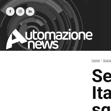
Home
Scena
Se
It
sq