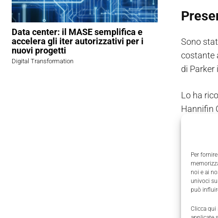
Presen
Data center: il MASE semplifica e
accelera gli iter autorizzativi per i
Sono stat
nuovi progetti
costante a
Digital Transformation
di Parker i
Lo ha ric
Hannifin 
di questi
e trovato
Per fornire
Il Region
memorizzar
noi e ai n
Così com
univoci su
ottenuti.
può influi
Clicca qui
applicate 