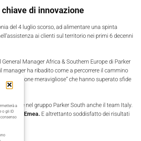
 chiave di innovazione
nia del 4 luglio scorso, ad alimentare una spinta
l’assistenza ai clienti sul territorio nei primi 6 decenni
l General Manager Africa & Southern Europe di Parker
, il manager ha ribadito come a percorrere il cammino
ersone. “Persone meravigliose” che hanno superato sfide
presentare nel gruppo Parker South anche il team Italy.
ermetterà a
 o gli ID
rker South Emea.
E altrettanto soddisfatto dei risultati
il consenso
anno
,