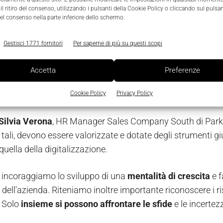
l ritiro del consenso, utilizzando i pulsanti della Cookie Policy o cliccando sul pulsan
l video dell'evento di celebrazione dei 60 anni di Parker i
el consenso nella parte inferiore dello schermo.
Gestisci 1771 fornitori
Per saperne di più su questi scopi
ere insieme, affrontando il cambiame
Accetta
Preferenze
, alla base del successo di Parker anche in Italia, si conf
che mai, in questa fase di
cambiamento e transizione
del 
Cookie Policy
Privacy Policy
Silvia Verona
, HR Manager Sales Company South di Parke
tali, devono essere valorizzate e dotate degli strumenti giu
uella della digitalizzazione.
r incoraggiamo lo sviluppo di una
mentalità di crescita
e f
o dell'azienda. Riteniamo inoltre importante riconoscere i risu
 Solo
insieme si possono affrontare le sfide
e le incerte