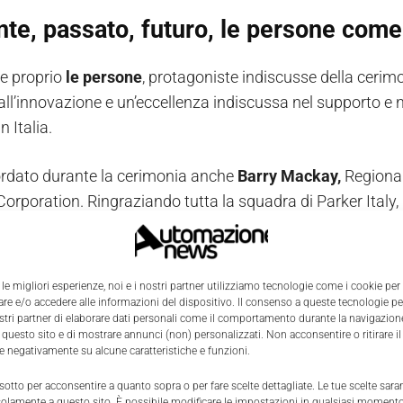
te, passato, futuro, le persone come
e proprio
le persone
, protagoniste indiscusse della cerimo
ll’innovazione e un’eccellenza indiscussa nel supporto e nel
n Italia.
ordato durante la cerimonia anche
Barry Mackay,
Regiona
Corporation. Ringraziando tutta la squadra di Parker Italy
 primi 60 anni di successo siano state prima di tutto le p
 quotidianamente soluzioni insieme ai clienti.
 le migliori esperienze, noi e i nostri partner utilizziamo tecnologie come i cookie per
al General Manager si è dichiarato molto orgoglioso di rap
e e/o accedere alle informazioni del dispositivo. Il consenso a queste tecnologie p
ostri partner di elaborare dati personali come il comportamento durante la navigazione
e del suo
prezioso contributo al successo globale di Pa
 questo sito e di mostrare annunci (non) personalizzati. Non acconsentire o ritirare 
re negativamente su alcune caratteristiche e funzioni.
 sotto per acconsentire a quanto sopra o per fare scelte dettagliate. Le tue scelte sar
solamente a questo sito. È possibile modificare le impostazioni in qualsiasi momento