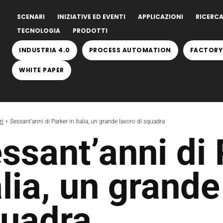
SCENARI
INIZIATIVE ED EVENTI
APPLICAZIONI
RICERCA
TECNOLOGIA
PRODOTTI
INDUSTRIA 4.0
PROCESS AUTOMATION
FACTORY
WHITE PAPER
ri
Sessant’anni di Parker in Italia, un grande lavoro di squadra
ssant’anni di 
alia, un grande
uadra