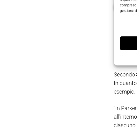
compreso i
Guarda i
gestione d
Cresc
Le persone
oggi più 
Secondo
In quanto 
esempio, q
“In Parke
all'intern
ciascuno.