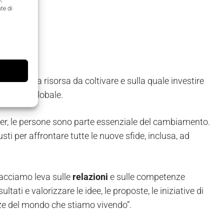
te di
n Italia
nto
ermano una risorsa da coltivare e sulla quale investire
mercato globale.
r, le persone sono parte essenziale del cambiamento.
sti per affrontare tutte le nuove sfide, inclusa, ad
acciamo leva sulle
relazioni
e sulle competenze
ltati e valorizzare le idee, le proposte, le iniziative di
zze del mondo che stiamo vivendo”.