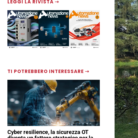
LEGGI LA RIVISTA ⇢
TI POTREBBERO INTERESSARE ⇢
Cyber resilience, la sicurezza OT
diventa un fattore strategico per la