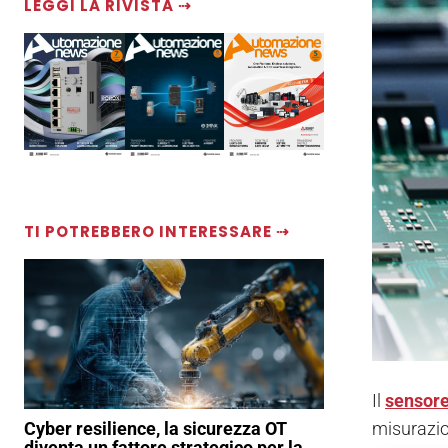
LEGGI LA RIVISTA ⇢
TI POTREBBERO INTERESSARE ⇢
Il
sensore
misurazio
Cyber resilience, la sicurezza OT
diventa un fattore strategico per la