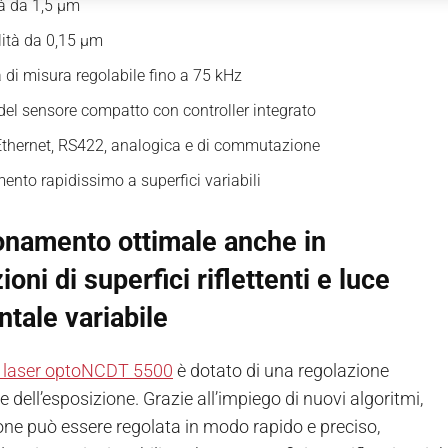
tà da 1,5 μm
lità da 0,15 µm
à di misura regolabile fino a 75 kHz
del sensore compatto con controller integrato
Ethernet, RS422, analogica e di commutazione
ento rapidissimo a superfici variabili
onamento ottimale anche in
ioni di superfici riflettenti e luce
tale variabile
 laser optoNCDT 5500
è dotato di una regolazione
te dell’esposizione. Grazie all’impiego di nuovi algoritmi,
ione può essere regolata in modo rapido e preciso,