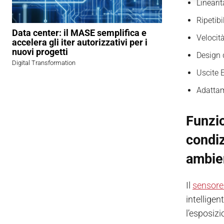
Lineari
Ripetibi
Data center: il MASE semplifica e
Velocit
accelera gli iter autorizzativi per i
nuovi progetti
Design 
Digital Transformation
Uscite 
Adattam
Funzi
condiz
ambien
Il
sensore
intelligen
l’esposiz