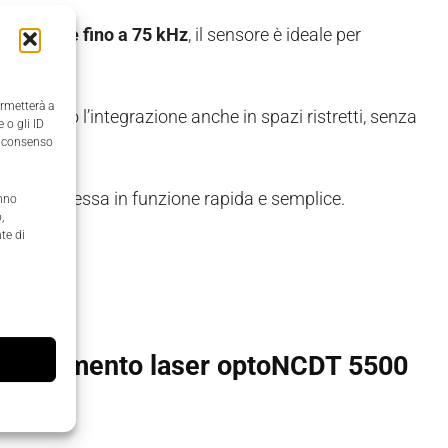
quisizione fino a 75 kHz
, il sensore è ideale per
izione
.
ermetterà a
 facilitano l’integrazione anche in spazi ristretti, senza
 o gli ID
il consenso
te una messa in funzione rapida e semplice.
anno
,
te di
 5500
i spostamento laser optoNCDT 5500