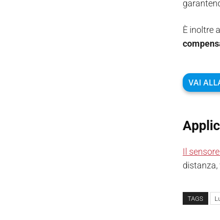
garantendo
È inoltre
compensa
VAI ALL
Applic
Il sensor
distanza, 
TAGS
L