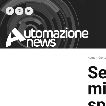
Home
Conte
Se
mi
sp