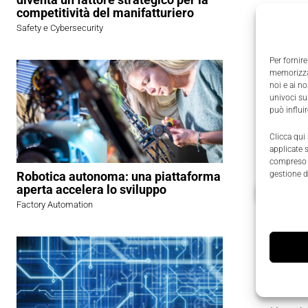
competitività del manifatturiero
Grazie al
Safety e Cybersecurity
misurazio
Per fornire
memorizzar
Il design
noi e ai n
necessità 
univoci su
può influi
Inoltre,
l'
Clicca qui
applicate 
compreso i
Robotica autonoma: una piattaforma
gestione d
aperta accelera lo sviluppo
VAI ALL
Factory Automation
Le car
Campi d