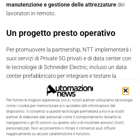
manutenzione e gestione delle attrezzature
dei
lavoratori in remoto.
Un progetto presto operativo
Per promuovere la partnership, NTT implementerà i
suoi servizi di Private 5G privati e di data center con
le tecnologie di Schneider Electric, incluso un data
center prefabbricato per integrare e testare la
propria
offerta edge
utilizzando le soluzioni
EcoStruxure
.
Per fornire le migliori esperienze, noi e i nostri partner utilizziamo tecnologie
come i cookie per memorizzare e/o accedere alle informazioni del
Quest’ultimo potrebbe essere già operativo al 100%
dispositivo. Il consenso a queste tecnologie permetterà a noi e ai nostri
partner di elaborare dati personali come il comportamento durante la
negli stabilimenti Schneider Electric nel secondo
navigazione o gli ID univoci su questo sito e di mostrare annunci (non)
trimestre 2022.
personalizzati. Non acconsentire o ritirare il consenso può influire
negativamente su alcune caratteristiche e funzioni.