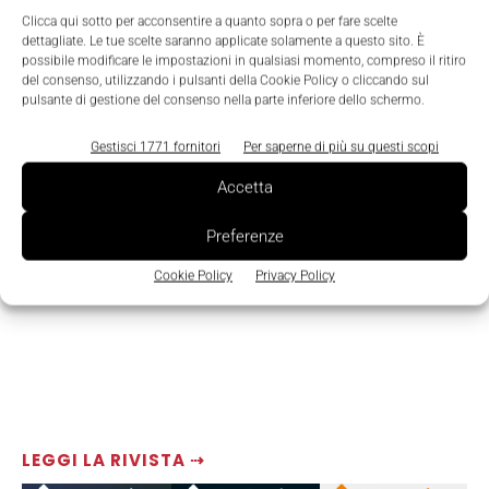
Clicca qui sotto per acconsentire a quanto sopra o per fare scelte
TAGS
5G
efficienza energetica
IoT
Ntt
schneider electric
Smart Factory
dettagliate. Le tue scelte saranno applicate solamente a questo sito. È
possibile modificare le impostazioni in qualsiasi momento, compreso il ritiro
del consenso, utilizzando i pulsanti della Cookie Policy o cliccando sul
pulsante di gestione del consenso nella parte inferiore dello schermo.
Gestisci 1771 fornitori
Per saperne di più su questi scopi
Accetta
Preferenze
Cookie Policy
Privacy Policy
LEGGI LA RIVISTA ⇢