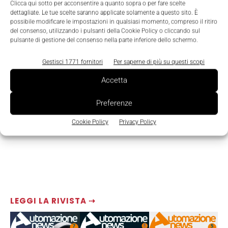
TAGS
ERP
GROW with SAP
medie imprese
SAP
Clicca qui sotto per acconsentire a quanto sopra o per fare scelte
dettagliate. Le tue scelte saranno applicate solamente a questo sito. È
possibile modificare le impostazioni in qualsiasi momento, compreso il ritiro
del consenso, utilizzando i pulsanti della Cookie Policy o cliccando sul
pulsante di gestione del consenso nella parte inferiore dello schermo.
Gestisci 1771 fornitori
Per saperne di più su questi scopi
Accetta
Preferenze
Cookie Policy
Privacy Policy
LEGGI LA RIVISTA ⇢