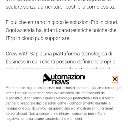
scalare senza aumentare i costi e la complessità.
E' qui che entrano in gioco le soluzioni Erp in cloud.
Ogni azienda ha, infatti, caratteristiche uniche che
l’Erp in cloud può supportare.
Grow with Sap è una piattaforma tecnologica di
business in cui i clienti possono definire le proprie
app e i propri processi in modo nativo nel cloud.
Le funzionalità integrate di
intelligenza artificiale e
Per fornire le migliori esperienze, noi e i nostri partner utilizziamo tecnologie
automazione
consentono di ottenere risultati in
come i cookie per memorizzare e/o accedere alle informazioni del
dispositivo. Il consenso a queste tecnologie permetterà a noi e ai nostri
termini di efficienza dei tempi e dei costi, oltre che di
partner di elaborare dati personali come il comportamento durante la
efficacia.
navigazione o gli ID univoci su questo sito e di mostrare annunci (non)
personalizzati. Non acconsentire o ritirare il consenso può influire
negativamente su alcune caratteristiche e funzioni.