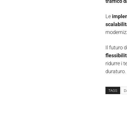
traffico d
Le
implem
scalabili
modernizz
Il futuro 
flessibili
ridurre i 
duraturo.
TAGS
D