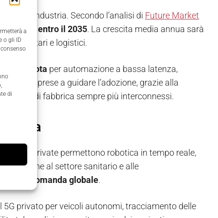
ale dell’industria. Secondo l’analisi di
Future Market
4 miliardi entro il 2035
. La crescita media annua sarà
ermetterà a
 o gli ID
vi, sanitari e logistici.
il consenso
ano
reti pilota
per automazione a bassa latenza,
anno
 medie imprese a guidare l’adozione, grazie alla
,
te di
 processi di fabbrica sempre più interconnessi.
tturiera
e. Le reti private permettono robotica in tempo reale,
ni. Insieme al settore sanitario e alle
% della domanda globale
.
il 5G privato per veicoli autonomi, tracciamento delle