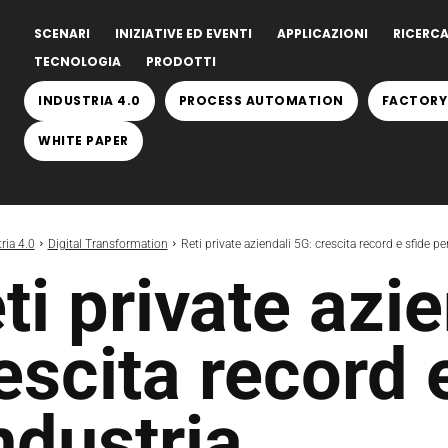
SCENARI
INIZIATIVE ED EVENTI
APPLICAZIONI
RICERCA
TECNOLOGIA
PRODOTTI
INDUSTRIA 4.0
PROCESS AUTOMATION
FACTORY
WHITE PAPER
ria 4.0
Digital Transformation
Reti private aziendali 5G: crescita record e sfide per
ti private azi
escita record 
industria