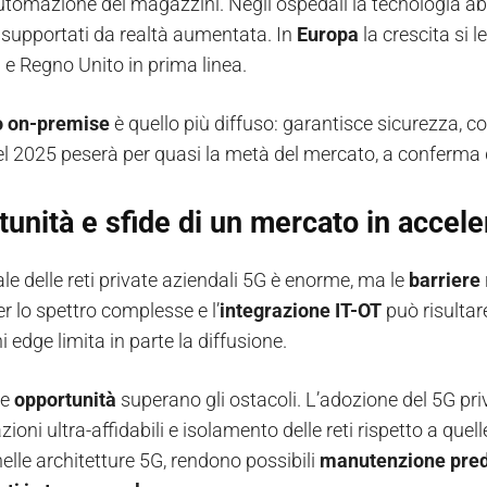
utomazione dei magazzini. Negli ospedali la tecnologia abi
i supportati da realtà aumentata. In
Europa
la crescita si le
e Regno Unito in prima linea.
o on-premise
è quello più diffuso: garantisce sicurezza, co
l 2025 peserà per quasi la metà del mercato, a conferma del
unità e sfide di un mercato in accel
ale delle reti private aziendali 5G è enorme, ma le
barriere
er lo spettro complesse e l’
integrazione IT-OT
può risultare
i edge limita in parte la diffusione.
le
opportunità
superano gli ostacoli. L’adozione del 5G pri
oni ultra-affidabili e isolamento delle reti rispetto a quell
nelle architetture 5G, rendono possibili
manutenzione pred