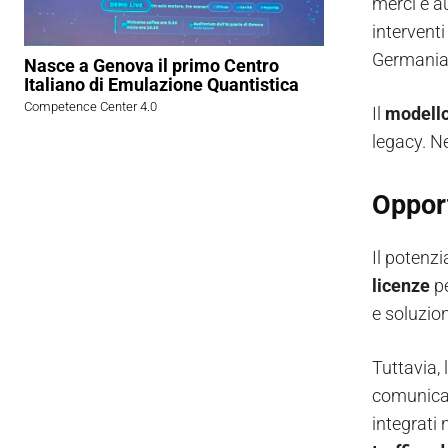
merci e a
intervent
Germania 
Nasce a Genova il primo Centro
Italiano di Emulazione Quantistica
Competence Center 4.0
Il
modell
legacy. Ne
Opport
Il potenzi
licenze
p
e soluzion
Tuttavia, 
comunicazi
integrati 