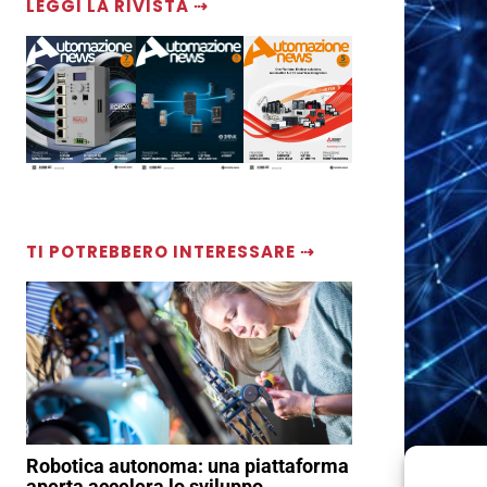
LEGGI LA RIVISTA ⇢
TI POTREBBERO INTERESSARE ⇢
Robotica autonoma: una piattaforma
aperta accelera lo sviluppo