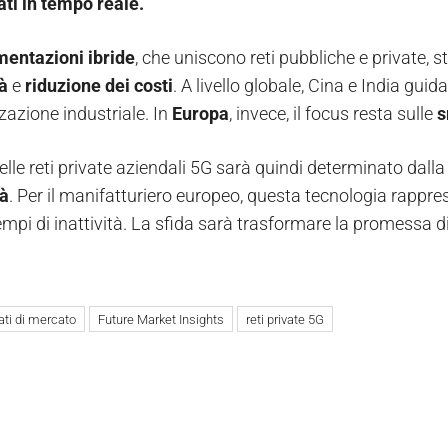
ati in tempo reale.
entazioni ibride
, che uniscono reti pubbliche e private,
tà
e
riduzione dei costi
. A livello globale, Cina e India gu
azione industriale. In
Europa
, invece, il focus resta sulle
s
delle reti private aziendali 5G sarà quindi determinato dall
tà
. Per il manifatturiero europeo, questa tecnologia rappre
tempi di inattività. La sfida sarà trasformare la promessa d
ati di mercato
Future Market Insights
reti private 5G