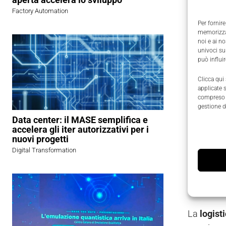
Factory Automation
Le
reti p
Per fornire
Insights
,
memorizzar
noi e ai n
del
39,2%
univoci su
può influi
All’inizio
Clicca qui
connettiv
applicate 
compreso i
necessità
gestione d
Data center: il MASE semplifica e
Reti p
accelera gli iter autorizzativi per i
nuovi progetti
Digital Transformation
La
produz
gestione p
telecomun
La
logist