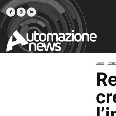
Home
Indust
Re
cr
l’