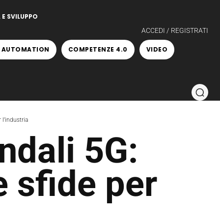
 E SVILUPPO
ACCEDI / REGISTRATI
 AUTOMATION
COMPETENZE 4.0
VIDEO
 l’industria
endali 5G:
e sfide per