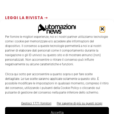
LEGGI LA RIVISTA ⇢
Per fornire le migliori esperienze, noi e i nostri partner utilizziamo tecnologie
come i cookie per memorizzare e/o accedere alle informazioni del
dispositivo. Il consenso a queste tecnologie permetterà a noi e ai nostri
partner di elaborare dati personali come il comportamento durante la
navigazione o gli ID univoci su questo sito e di mostrare annunci (non)
personalizzati. Non acconsentire o ritirare il consenso può influire
negativamente su alcune caratteristiche e funzioni.
Clicca qui sotto per acconsentire a quanto sopra o per fare scelte
dettagliate. Le tue scelte saranno applicate solamente a questo sito. È
TI POTREBBERO INTERESSARE ⇢
possibile modificare le impostazioni in qualsiasi momento, compreso il ritiro
del consenso, utilizzando i pulsanti della Cookie Policy o cliccando sul
pulsante di gestione del consenso nella parte inferiore dello schermo.
Gestisci 1771 fornitori
Per saperne di più su questi scopi
Accetta