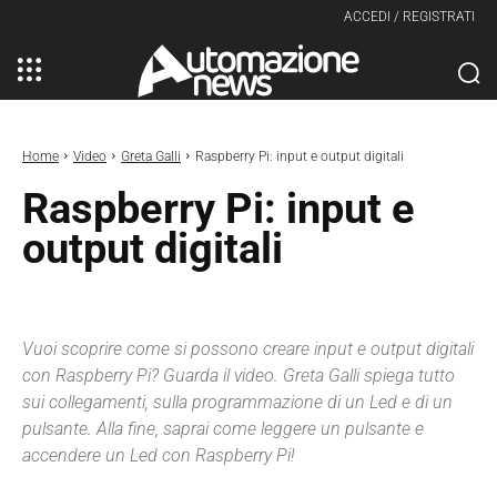
ACCEDI / REGISTRATI
Home
Video
Greta Galli
Raspberry Pi: input e output digitali
Raspberry Pi: input e
output digitali
Vuoi scoprire come si possono creare input e output digitali
con Raspberry Pi? Guarda il video. Greta Galli spiega tutto
sui collegamenti, sulla programmazione di un Led e di un
pulsante. Alla fine, saprai come leggere un pulsante e
accendere un Led con Raspberry Pi!