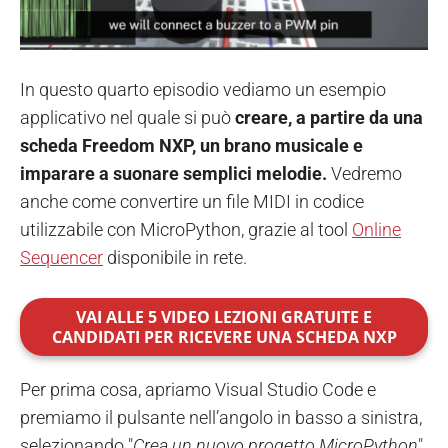
In questo quarto episodio vediamo un esempio
applicativo nel quale si può
creare, a partire da una
scheda Freedom NXP, un brano musicale e
imparare a suonare semplici melodie.
Vedremo
anche come convertire un file MIDI in codice
utilizzabile con MicroPython, grazie al tool
Online
Sequencer
disponibile in rete.
VAI ALLE 5 VIDEO LEZIONI GRATUITE E
CANDIDATI PER RICEVERE UNA SCHEDA NXP
Per prima cosa, apriamo Visual Studio Code e
premiamo il pulsante nell’angolo in basso a sinistra,
selezionando "
Crea un nuovo progetto MicroPython
".