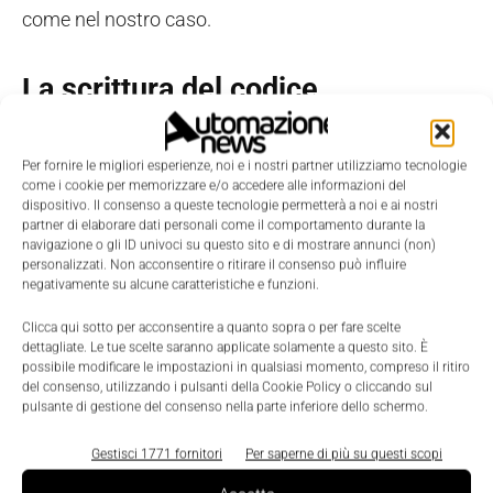
come nel nostro caso.
La scrittura del codice
Nello scrivere il codice, per prima cosa
dobbiamo
Per fornire le migliori esperienze, noi e i nostri partner utilizziamo tecnologie
importare alcuni moduli,
poi definiremo il pin per il
come i cookie per memorizzare e/o accedere alle informazioni del
buzzer. Passiamo quindi a definire le funzioni Tone,
dispositivo. Il consenso a queste tecnologie permetterà a noi e ai nostri
partner di elaborare dati personali come il comportamento durante la
noTone e Delay: sono funzioni di Arduino che
navigazione o gli ID univoci su questo sito e di mostrare annunci (non)
personalizzati. Non acconsentire o ritirare il consenso può influire
semplificano la riproduzione di note musicali, e
negativamente su alcune caratteristiche e funzioni.
dobbiamo ricrearle in MicroPython.
Clicca qui sotto per acconsentire a quanto sopra o per fare scelte
dettagliate. Le tue scelte saranno applicate solamente a questo sito. È
Dobbiamo quindi definire
un dizionario contenente
possibile modificare le impostazioni in qualsiasi momento, compreso il ritiro
del consenso, utilizzando i pulsanti della Cookie Policy o cliccando sul
le note musicali sotto forma di frequenze.
Una
pulsante di gestione del consenso nella parte inferiore dello schermo.
classe chiamata player conterrà alcuni metodi utili
per leggere la sequenza MIDI e riprodurla in uscita
Gestisci 1771 fornitori
Per saperne di più su questi scopi
sul buzzer.