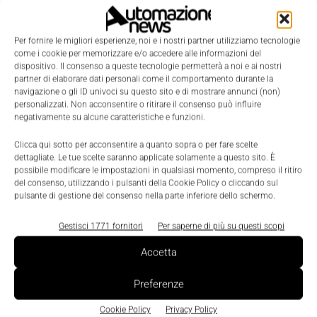
Per fornire le migliori esperienze, noi e i nostri partner utilizziamo tecnologie
come i cookie per memorizzare e/o accedere alle informazioni del
dispositivo. Il consenso a queste tecnologie permetterà a noi e ai nostri
partner di elaborare dati personali come il comportamento durante la
navigazione o gli ID univoci su questo sito e di mostrare annunci (non)
personalizzati. Non acconsentire o ritirare il consenso può influire
negativamente su alcune caratteristiche e funzioni.
Clicca qui sotto per acconsentire a quanto sopra o per fare scelte
dettagliate. Le tue scelte saranno applicate solamente a questo sito. È
possibile modificare le impostazioni in qualsiasi momento, compreso il ritiro
del consenso, utilizzando i pulsanti della Cookie Policy o cliccando sul
pulsante di gestione del consenso nella parte inferiore dello schermo.
Gestisci 1771 fornitori
Per saperne di più su questi scopi
LEGGI LA RIVISTA ⇢
Accetta
Preferenze
Cookie Policy
Privacy Policy