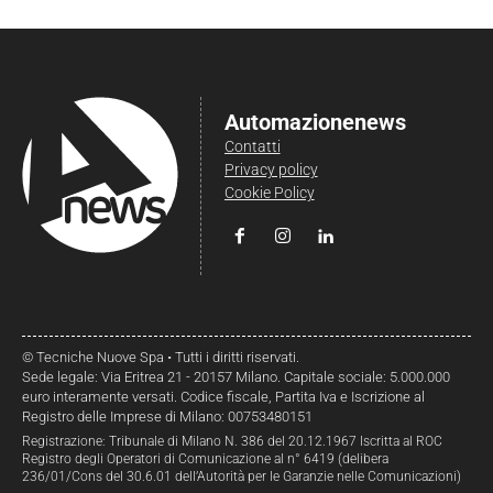
Automazionenews
Contatti
Privacy policy
Cookie Policy
© Tecniche Nuove Spa • Tutti i diritti riservati.
Sede legale: Via Eritrea 21 - 20157 Milano. Capitale sociale: 5.000.000
euro interamente versati. Codice fiscale, Partita Iva e Iscrizione al
Registro delle Imprese di Milano: 00753480151
Registrazione: Tribunale di Milano N. 386 del 20.12.1967 Iscritta al ROC
Registro degli Operatori di Comunicazione al n° 6419 (delibera
236/01/Cons del 30.6.01 dell’Autorità per le Garanzie nelle Comunicazioni)