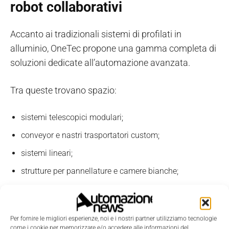
robot collaborativi
Accanto ai tradizionali sistemi di profilati in
alluminio, OneTec propone una gamma completa di
soluzioni dedicate all’automazione avanzata.
Tra queste trovano spazio:
sistemi telescopici modulari;
conveyor e nastri trasportatori custom;
sistemi lineari;
strutture per pannellature e camere bianche;
soluzioni TableTec e GraviTec;
sistemi di fissaggio e movimentazione;
Per fornire le migliori esperienze, noi e i nostri partner utilizziamo tecnologie
robot collaborativi di nuova generazione.
come i cookie per memorizzare e/o accedere alle informazioni del