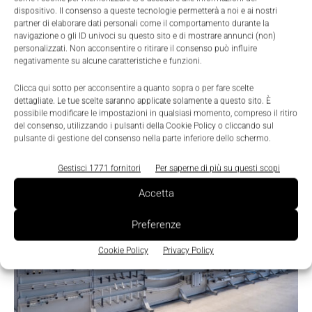
dispositivo. Il consenso a queste tecnologie permetterà a noi e ai nostri
partner di elaborare dati personali come il comportamento durante la
L’introduzione della linea di cobot amplia
navigazione o gli ID univoci su questo sito e di mostrare annunci (non)
ulteriormente il portafoglio tecnologico dell’azienda,
personalizzati. Non acconsentire o ritirare il consenso può influire
negativamente su alcune caratteristiche e funzioni.
consentendo di integrare automazione collaborativa
e strutture modulari all’interno di un unico
Clicca qui sotto per acconsentire a quanto sopra o per fare scelte
dettagliate. Le tue scelte saranno applicate solamente a questo sito. È
ecosistema produttivo.
possibile modificare le impostazioni in qualsiasi momento, compreso il ritiro
del consenso, utilizzando i pulsanti della Cookie Policy o cliccando sul
pulsante di gestione del consenso nella parte inferiore dello schermo.
Gestisci 1771 fornitori
Per saperne di più su questi scopi
Accetta
Preferenze
Cookie Policy
Privacy Policy