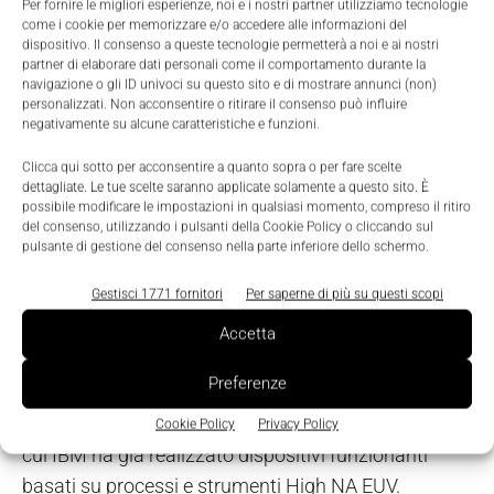
di questa architettura, IBM stima una roadmap di
Per fornire le migliori esperienze, noi e i nostri partner utilizziamo tecnologie
come i cookie per memorizzare e/o accedere alle informazioni del
almeno un altro decennio di sviluppo nello scaling
dispositivo. Il consenso a queste tecnologie permetterà a noi e ai nostri
partner di elaborare dati personali come il comportamento durante la
dei semiconduttori.
navigazione o gli ID univoci su questo sito e di mostrare annunci (non)
personalizzati. Non acconsentire o ritirare il consenso può influire
negativamente su alcune caratteristiche e funzioni.
Il contesto: Albany, i partner
Clicca qui sotto per acconsentire a quanto sopra o per fare scelte
industriali e il quantum
dettagliate. Le tue scelte saranno applicate solamente a questo sito. È
possibile modificare le impostazioni in qualsiasi momento, compreso il ritiro
del consenso, utilizzando i pulsanti della Cookie Policy o cliccando sul
Il lavoro si svolge presso il centro di ricerca sui
pulsante di gestione del consenso nella parte inferiore dello schermo.
semiconduttori di Albany, nello Stato di New York,
Gestisci 1771 fornitori
Per saperne di più su questi scopi
dove IBM si prepara a installare un sistema di
litografia ultravioletta estrema ad alta apertura
Accetta
numerica (High NA EUV) sviluppato da ASML. Alla
Preferenze
ricerca collaborano anche Lam Research, Tokyo
Electron e SCREEN Semiconductor Solutions, con
Cookie Policy
Privacy Policy
cui IBM ha già realizzato dispositivi funzionanti
basati su processi e strumenti High NA EUV.