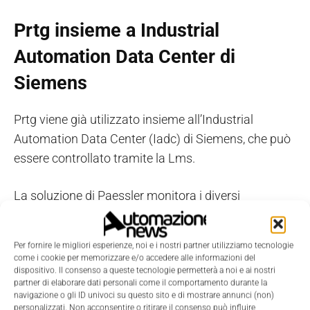
Prtg insieme a Industrial
Automation Data Center di
Siemens
Prtg viene già utilizzato insieme all’Industrial
Automation Data Center (Iadc) di Siemens, che può
essere controllato tramite la Lms.
La soluzione di Paessler monitora i diversi
componenti di Iadc,
mostra su dashboard i dati di
monitoraggio raccolti e allerta gli amministratori
Per fornire le migliori esperienze, noi e i nostri partner utilizziamo tecnologie
del sistema in caso di eventuali anomalie.
come i cookie per memorizzare e/o accedere alle informazioni del
dispositivo. Il consenso a queste tecnologie permetterà a noi e ai nostri
partner di elaborare dati personali come il comportamento durante la
Ciò aiuta a garantire performance eccellenti e
navigazione o gli ID univoci su questo sito e di mostrare annunci (non)
personalizzati. Non acconsentire o ritirare il consenso può influire