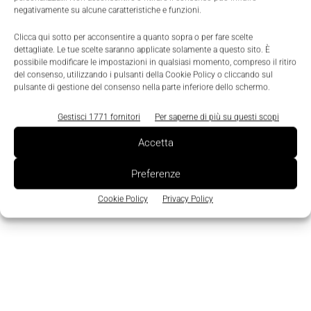
funzionamento senza interruzioni del data center.
negativamente su alcune caratteristiche e funzioni.
Clicca qui sotto per acconsentire a quanto sopra o per fare scelte
dettagliate. Le tue scelte saranno applicate solamente a questo sito. È
possibile modificare le impostazioni in qualsiasi momento, compreso il ritiro
TAGS
Monitoraggio
Paessler
Prtg
Siemens
del consenso, utilizzando i pulsanti della Cookie Policy o cliccando sul
pulsante di gestione del consenso nella parte inferiore dello schermo.
Gestisci 1771 fornitori
Per saperne di più su questi scopi
Accetta
Preferenze
Cookie Policy
Privacy Policy