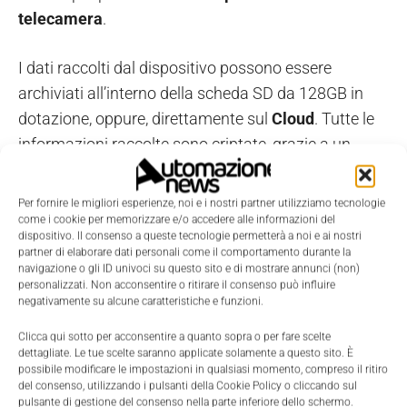
telecamera
.
I dati raccolti dal dispositivo possono essere
archiviati all’interno della scheda SD da 128GB in
dotazione, oppure, direttamente sul
Cloud
. Tutte le
informazioni raccolte sono criptate, grazie a un
processore dedicato alla
cifratura dei dati
AES 256-
bit.
Per fornire le migliori esperienze, noi e i nostri partner utilizziamo tecnologie
come i cookie per memorizzare e/o accedere alle informazioni del
dispositivo. Il consenso a queste tecnologie permetterà a noi e ai nostri
partner di elaborare dati personali come il comportamento durante la
TAGS
Melchioni Ready
Telecamere
Wi-Fi
navigazione o gli ID univoci su questo sito e di mostrare annunci (non)
personalizzati. Non acconsentire o ritirare il consenso può influire
negativamente su alcune caratteristiche e funzioni.
Clicca qui sotto per acconsentire a quanto sopra o per fare scelte
dettagliate. Le tue scelte saranno applicate solamente a questo sito. È
possibile modificare le impostazioni in qualsiasi momento, compreso il ritiro
del consenso, utilizzando i pulsanti della Cookie Policy o cliccando sul
pulsante di gestione del consenso nella parte inferiore dello schermo.