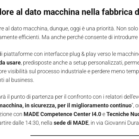
lore al dato macchina nella fabbrica d
re al dato macchina, dunque, oggi è una priorità. Non solo
amente efficienti. Ma anche perché consente di introdurre n
di piattaforme con interfacce plug & play verso le macchine
da usare
, predisposte anche a setup personalizzati, permet
re visibilità sul processo industriale e perdere meno tempo n
nti al business.
à il punto di partenza per il confronto con i relatori dell'ev
macchina, in sicurezza, per il miglioramento continuo
", 
zione con
MADE
Competence Center I4.0
e
Tecniche Nu
artire dalle 14:30, nella
sede di MADE
, in via Giovanni Dur