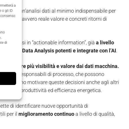
ermetterà a
olta e in un’analisi dati al minimo indispensabile per
 o gli ID
il consenso
 ricavare davvero reale valore e concreti ritorni di
anno
,
rasformarsi in “actionable information”, già
a livello
te di
aforme di Data Analysis potenti e integrate con l’AI
.
di ottenere più visibilità e valore dai dati macchina.
sizione dei responsabili di processo, che possono
ivi. Possono motivare queste decisioni anche agli altri
taggio di produttività ed efficienza energetica.
ette di identificare nuove opportunità di
li per il
miglioramento continuo
a livello di qualità,