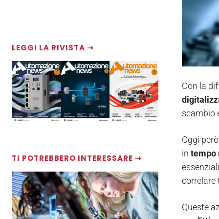
LEGGI LA RIVISTA ⇢
Con la di
digitaliz
scambio e 
Oggi però 
in
tempo 
TI POTREBBERO INTERESSARE ⇢
essenziali
correlare t
Queste az