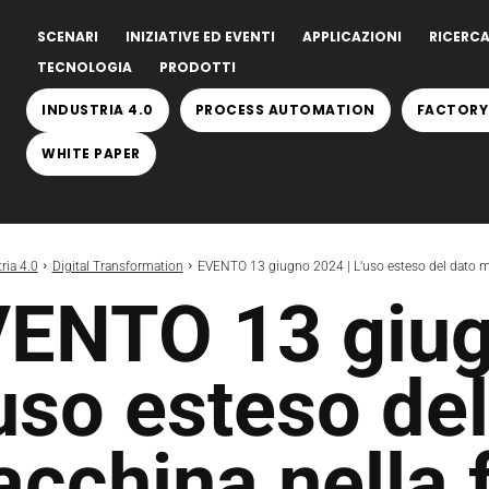
SCENARI
INIZIATIVE ED EVENTI
APPLICAZIONI
RICERCA
TECNOLOGIA
PRODOTTI
INDUSTRIA 4.0
PROCESS AUTOMATION
FACTORY
WHITE PAPER
ria 4.0
Digital Transformation
EVENTO 13 giugno 2024 | L’uso esteso del dato mac
ENTO 13 giug
uso esteso del
cchina nella 