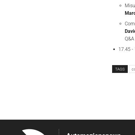
Misu
Marc
Come
Davi
Q&A
17.45 -
TAGS
co