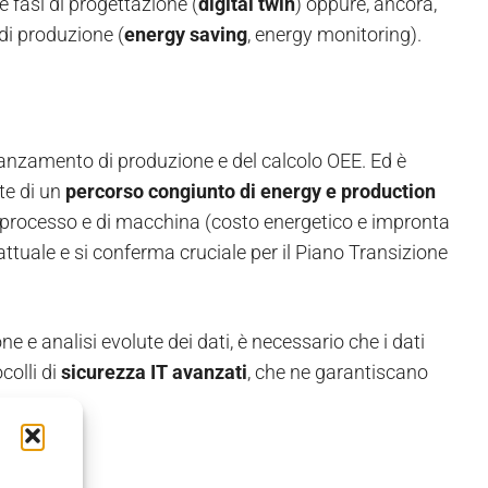
e fasi di progettazione (
digital twin
) oppure, ancora,
 di produzione (
energy saving
, energy monitoring).
’avanzamento di produzione e del calcolo OEE. Ed è
ste di un
percorso congiunto di energy e production
 di processo e di macchina (costo energetico e impronta
ttuale e si conferma cruciale per il Piano Transizione
e e analisi evolute dei dati, è necessario che i dati
colli di
sicurezza IT avanzati
, che ne garantiscano