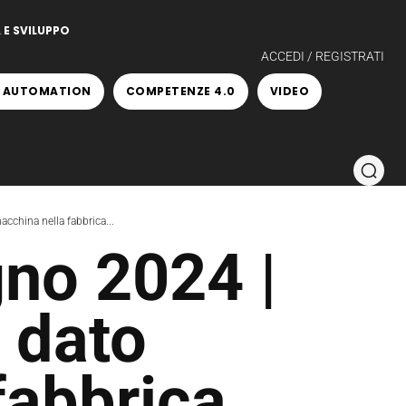
 E SVILUPPO
ACCEDI / REGISTRATI
 AUTOMATION
COMPETENZE 4.0
VIDEO
china nella fabbrica...
no 2024 |
 dato
fabbrica