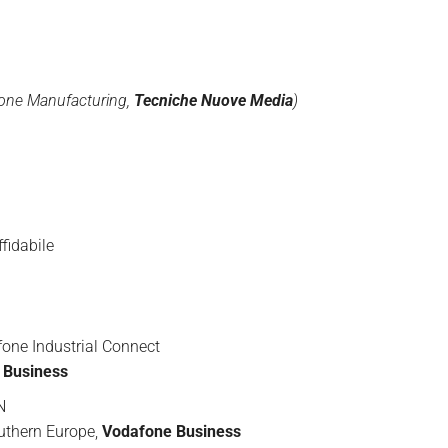
isione Manufacturing,
Tecniche Nuove Media
)
fidabile
fone Industrial Connect
Business
N
thern Europe,
Vodafone Business