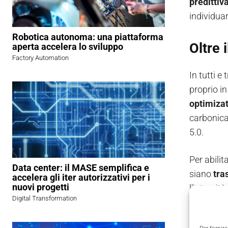
predittiv
individuar
Robotica autonoma: una piattaforma
Oltre 
aperta accelera lo sviluppo
Factory Automation
In tutti e
proprio in
optimiza
carbonica
5.0.
Per abilit
Data center: il MASE semplifica e
siano
tra
accelera gli iter autorizzativi per i
nuovi progetti
l’integrità
Digital Transformation
Connet