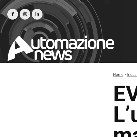
Home
Indust
EV
L’
ma