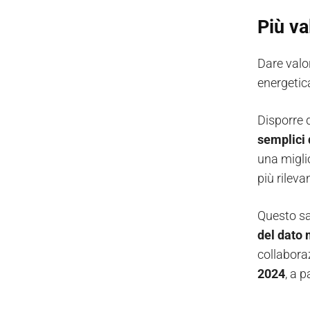
Più va
Dare valo
energetic
Disporre 
semplici 
una miglio
più rileva
Questo sar
del dato 
collabora
2024
, a p