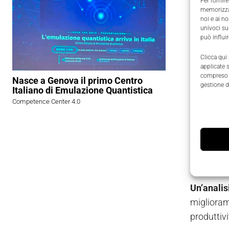
Per fornire
memorizzar
Se un temp
noi e ai n
univoci su
abilitare 
può influi
investime
Clicca qui
applicate 
È fondame
compreso i
Nasce a Genova il primo Centro
gestione d
Edge
e s
Italiano di Emulazione Quantistica
Competence Center 4.0
Queste p
Questi dat
prendere 
operatori 
Un’analis
migliorame
produttivi