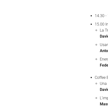
14.30 -
15.00 In
La Tr
Davi
Usare
Anto
Ener
Fede
Coffee 
Una 
Davi
L’im
Mass