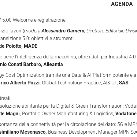
AGENDA
 15.00 Welcome e registrazione
izio lavori (
modera
Alessandro Garnero
, Direttore Editoriale Div
ansizione 5.0: obiettivi e strumenti
de Polotto,
MADE
 bene l’intelligenza della macchina, oltre i dati per Industria 4.0
nio Conati Barbaro,
Alleantia
gy Cost Optimization tramite una Data & AI Platform potente e af
rico Alberto Pozzi,
Global Technology Practice, AI&IoT,
SAS
Break
soluzione abilitante per la Digital & Green Transformation: Voda
de Magni,
Portfolio Owner Manufacturing & Logistics,
Vodafone
portanza della connettività per la circolazione del dato: 5G e MP
imiliano Mesenasco,
Business Development Manager MPN Sou