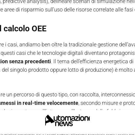
a
, predictive analysis), delineare scenari di simulazione nell
e aree di risparmio sull’uso delle risorse correlate alle fasi
il calcolo OEE
 tre i casi, andiamo ben oltre la tradizionale gestione dell
 questi casi che le tecnologie digitali diventano protagoni
tion senza precedenti
. Il tema dell’efficienza energetica
 del singolo prodotto oppure lotto di produzione) è molto a
are un percorso di questo tipo, con raccolta, interconnession
smessi in real-time velocemente
, secondo misure e proto
 e la riservatezza all’interno, e all’esterno, della fabbrica.
ti, raccogli, analizza