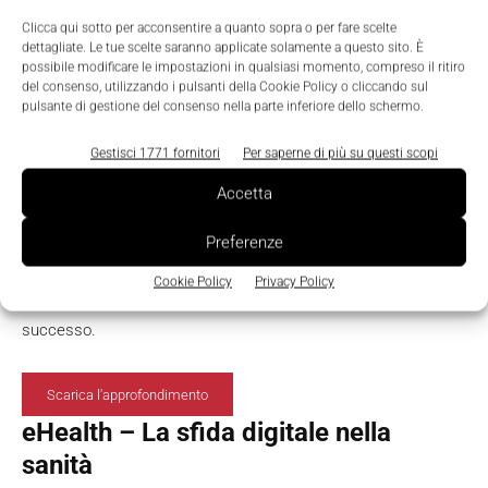
Clicca qui sotto per acconsentire a quanto sopra o per fare scelte
dettagliate. Le tue scelte saranno applicate solamente a questo sito. È
possibile modificare le impostazioni in qualsiasi momento, compreso il ritiro
La Cybersecurity nell’industria
del consenso, utilizzando i pulsanti della Cookie Policy o cliccando sul
digitale
pulsante di gestione del consenso nella parte inferiore dello schermo.
Gestisci 1771 fornitori
Per saperne di più su questi scopi
Accetta
Nel settore manifatturiero si devono affrontare due tipologie di
Preferenze
rischi legati alla cybersecurity: l’interruzione della produzione
dovuta ai cyberattacchi e lo spionaggio industriale. Nel
Cookie Policy
Privacy Policy
documento trovate alcuni suggerimenti per farlo con
successo.
Scarica l'approfondimento
eHealth – La sfida digitale nella
sanità