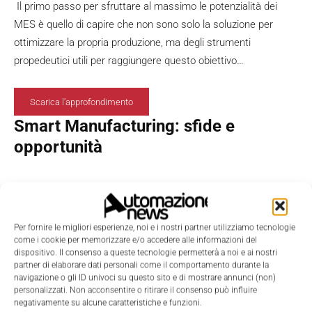
Il primo passo per sfruttare al massimo le potenzialità dei
MES è quello di capire che non sono solo la soluzione per
ottimizzare la propria produzione, ma degli strumenti
propedeutici utili per raggiungere questo obiettivo…
Scarica l'approfondimento
Smart Manufacturing: sfide e
opportunità
Di Industria 4.0, o Smart manufacturing, con lievi differenze
Per fornire le migliori esperienze, noi e i nostri partner utilizziamo tecnologie
che non cambiano il senso generale, si parla ormai
come i cookie per memorizzare e/o accedere alle informazioni del
diffusamente e da tempo a livello tecnico e politico. In questa
dispositivo. Il consenso a queste tecnologie permetterà a noi e ai nostri
partner di elaborare dati personali come il comportamento durante la
guida, una sintesi degli scenari e delle tecnologie abilitanti.
navigazione o gli ID univoci su questo sito e di mostrare annunci (non)
personalizzati. Non acconsentire o ritirare il consenso può influire
negativamente su alcune caratteristiche e funzioni.
Scarica l'approfondimento