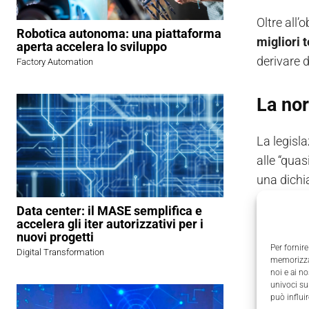
Oltre all’
Robotica autonoma: una piattaforma
migliori 
aperta accelera lo sviluppo
derivare d
Factory Automation
La no
La legisla
alle “quas
una dichi
Data center: il MASE semplifica e
Il 18 apr
accelera gli iter autorizzativi per i
2023, ess
nuovi progetti
Per fornire
Digital Transformation
memorizzar
Esso intr
noi e ai n
univoci su
digitaliz
può influi