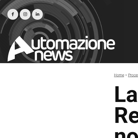
Home
Proce
La
Re
no