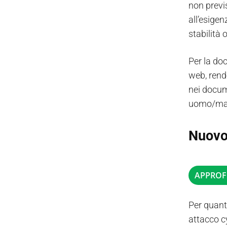
non previ
all’esigen
stabilità
Per la do
web, rende
nei docume
uomo/ma
Nuovo
APPROF
Per quant
attacco c