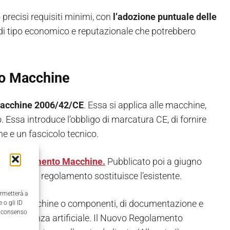
o precisi requisiti minimi, con
l’adozione puntuale delle
di tipo economico e reputazionale che potrebbero
to Macchine
Macchine 2006/42/CE
. Essa si applica alle macchine,
. Essa introduce l’obbligo di marcatura CE, di fornire
e e un fascicolo tecnico.
 Regolamento Macchine.
Pubblicato poi a giugno
si
: questo regolamento sostituisce l’esistente.
ermetterà a
le alle macchine o componenti, di documentazione e
 o gli ID
il consenso
 intelligenza artificiale. Il Nuovo Regolamento