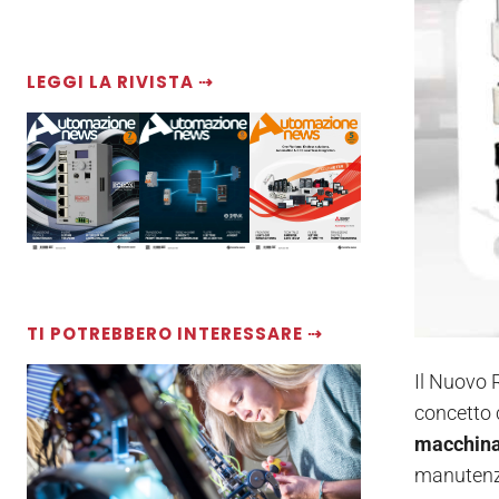
LEGGI LA RIVISTA ⇢
TI POTREBBERO INTERESSARE ⇢
Il Nuovo 
concetto
macchin
manutenz