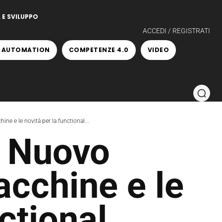
 E SVILUPPO
ACCEDI / REGISTRATI
 AUTOMATION
COMPETENZE 4.0
VIDEO
e e le novità per la functional...
l Nuovo
cchine e le
ctional