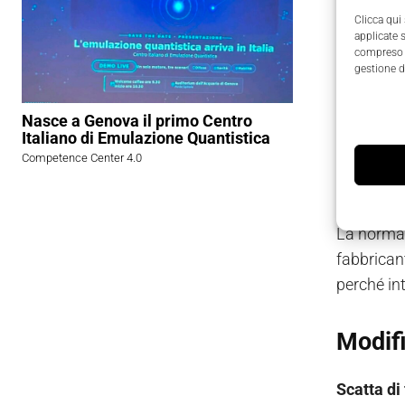
recepisc
Clicca qui
specifico
applicate 
compreso i
gestione d
Le imp
Nasce a Genova il primo Centro
Vediamo in
Italiano di Emulazione Quantistica
Riguardan
Competence Center 4.0
realizzat
La normat
fabbricant
perché in
Modifi
Scatta di