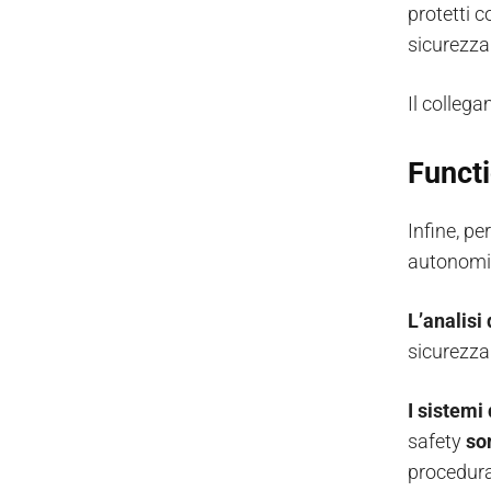
protetti c
sicurezza
Il colleg
Functi
Infine, pe
autonomia
L’analisi
sicurezza
I sistemi 
safety
so
procedura 