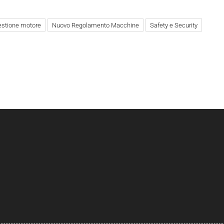
estione motore
Nuovo Regolamento Macchine
Safety e Security