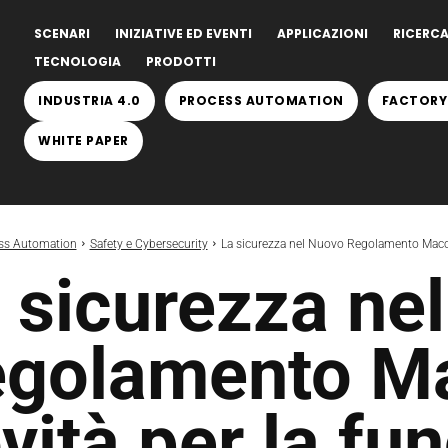
SCENARI
INIZIATIVE ED EVENTI
APPLICAZIONI
RICERCA
TECNOLOGIA
PRODOTTI
INDUSTRIA 4.0
PROCESS AUTOMATION
FACTORY
WHITE PAPER
ss Automation
Safety e Cybersecurity
La sicurezza nel Nuovo Regolamento Macchin
 sicurezza ne
golamento Ma
vità per la fun