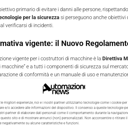
obiettivo primario di evitare i danni alle persone, rispettand
tecnologie per la sicurezza
si perseguono anche obiettivi 
al verificarsi di incidenti.
rmativa vigente: il Nuovo Regolamen
zione vigente per i costruttori di macchine è la
Direttiva 
i macchine” e a tutti i componenti di sicurezza sul mercato
arazione di conformità e un manuale di uso e manutenzion
ile 2023 è stato approvato dal Parlamento Europeo il
Nuovo
o dà alle aziende
tempo fino a gennaio 2027 per adeguar
 le migliori esperienze, noi e i nostri partner utilizziamo tecnologie come i cookie per
e e/o accedere alle informazioni del dispositivo. Il consenso a queste tecnologie p
oduce specifiche previsioni in tema di modifica sostanzia
ostri partner di elaborare dati personali come il comportamento durante la navigazione
 questo sito e di mostrare annunci (non) personalizzati. Non acconsentire o ritirare 
zazione, di cybersecurity e comando remoto delle macchine,
re negativamente su alcune caratteristiche e funzioni.