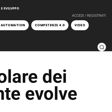
 E SVILUPPO
ACCEDI / REGISTRATI
 AUTOMATION
COMPETENZE 4.0
VIDEO
olare dei
nte evolve