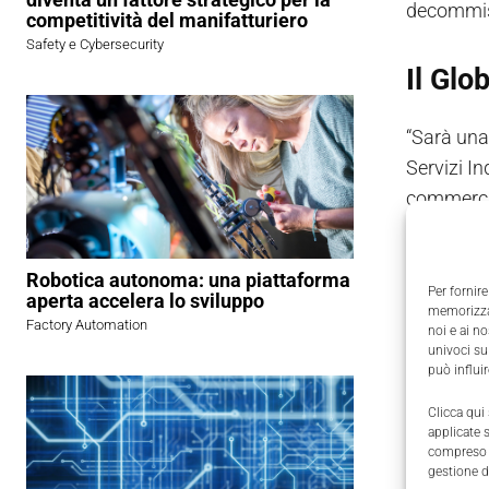
decommiss
competitività del manifatturiero
Safety e Cybersecurity
Il Gl
“Sarà una
Servizi In
commercia
partnersh
Robotica autonoma: una piattaforma
Decomm
Per fornire
aperta accelera lo sviluppo
memorizzar
Factory Automation
il cam
noi e ai n
univoci su
può influi
In prima 
Clicca qui
Già da te
applicate 
compreso i
legata a
m
gestione d
E questa,