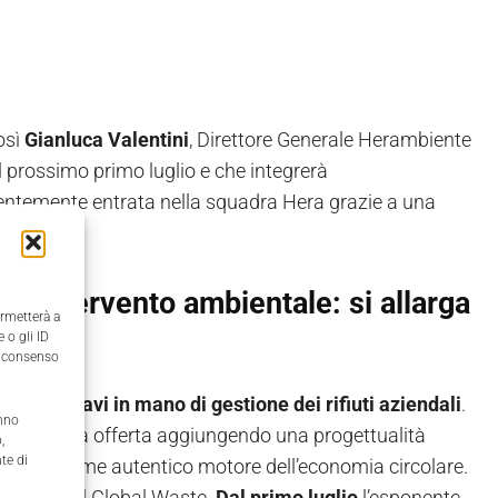
osì
Gianluca Valentini
, Direttore Generale Herambiente
al prossimo primo luglio e che integrerà
entemente entrata nella squadra Hera grazie a una
to intervento ambientale: si allarga
ermetterà a
 o gli ID
il consenso
rvizio chiavi in mano di gestione dei rifiuti aziendali
.
anno
 la propria offerta aggiungendo una progettualità
,
te di
ponendosi come autentico motore dell’economia circolare.
quadrato del Global Waste.
Dal primo luglio
l’esponente