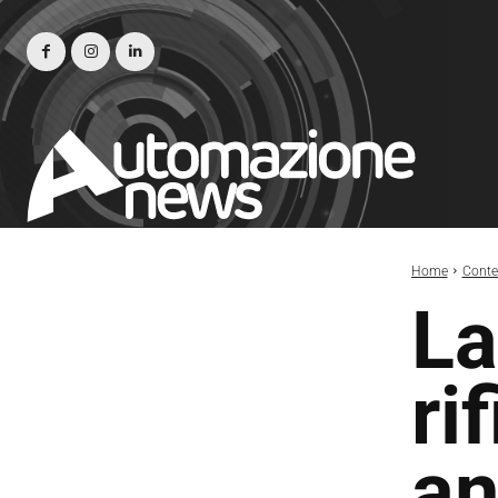
Home
Conte
La
ri
an