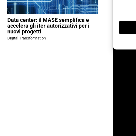
salirà all
handling, 
Data center: il MASE semplifica e
accelera gli iter autorizzativi per i
nuovi progetti
Digital Transformation