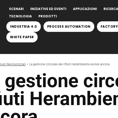
SCENARI
INIZIATIVE ED EVENTI
APPLICAZIONI
RICERCA
TECNOLOGIA
PRODOTTI
INDUSTRIA 4.0
PROCESS AUTOMATION
FACTORY
WHITE PAPER
nuti Sponsorizzati
La gestione circolare dei rifiuti Herambiente evolve ancora
 gestione circ
fiuti Herambie
cora