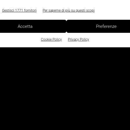
a terza, perché al servizio saranno i
ntegrate le attività di
Gestisci 1771 fornitori
Per saperne di più su questi scopi
bonifiche e opere civili di ripristino
, proprie del know-h
Accetta
Preferenze
Cookie Policy
Privacy Policy