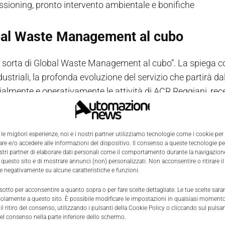
ioning, pronto intervento ambientale e bonifiche
obal Waste Management al cubo
 sorta di Global Waste Management al cubo”. La spiega c
dustriali, la profonda evoluzione del servizio che partirà d
lmente e operativamente le attività di ACR Reggiani, rec
ip societaria, nella catena del valore Herambiente.
issioning, bonifiche, ripristini, pron
 le migliori esperienze, noi e i nostri partner utilizziamo tecnologie come i cookie per
e e/o accedere alle informazioni del dispositivo. Il consenso a queste tecnologie p
po dei servizi
ostri partner di elaborare dati personali come il comportamento durante la navigazione
 questo sito e di mostrare annunci (non) personalizzati. Non acconsentire o ritirare 
re negativamente su alcune caratteristiche e funzioni.
battuta il Global Waste Management viene inteso come
se
 sotto per acconsentire a quanto sopra o per fare scelte dettagliate. Le tue scelte sar
mpo Herambiente Servizi Industriali ha però caratterizzato
solamente a questo sito. È possibile modificare le impostazioni in qualsiasi momento
l ritiro del consenso, utilizzando i pulsanti della Cookie Policy o cliccando sul pulsan
assimizzare le percentuali di recupero
di tali rifiuti, 
el consenso nella parte inferiore dello schermo.
 per seguire la metafora, potrebbe essere l’elevazione al 