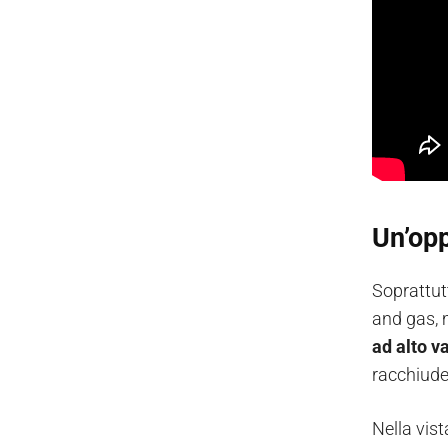
Un’opp
Soprattut
and gas, 
ad alto 
racchiude 
Nella vis