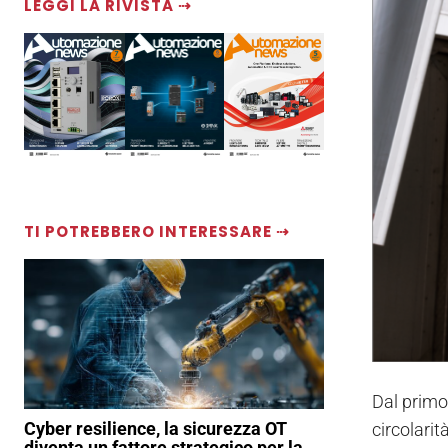
LEGGI LA RIVISTA ⇢
TI POTREBBERO INTERESSARE ⇢
Dal primo
Cyber resilience, la sicurezza OT
circolarit
diventa un fattore strategico per la