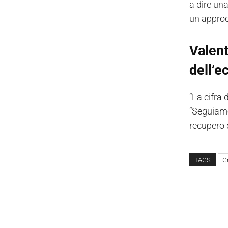
a dire una
un approc
Valent
dell’e
“La cifra d
“Seguiamo
recupero d
TAGS
G