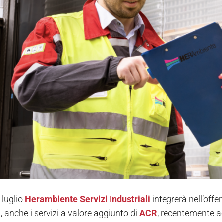
 luglio
Herambiente Servizi Industriali
integrerà nell’offe
à, anche i servizi a valore aggiunto di
ACR
, recentemente acq