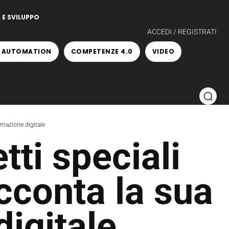
 E SVILUPPO
ACCEDI / REGISTRATI
 AUTOMATION
COMPETENZE 4.0
VIDEO
rmazione digitale
tti speciali
conta la sua
igitale