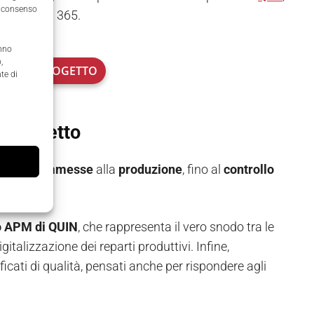
il consenso
t Dynamics 365.
anno
,
STI DEL PROGETTO
te di
el progetto
 delle commesse
alla
produzione
, fino al
controllo
 APM di QUIN
, che rappresenta il vero snodo tra le
igitalizzazione dei reparti produttivi. Infine,
ficati di qualità, pensati anche per rispondere agli