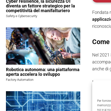
Cyber resilience, la sicurezza OT
diventa un fattore strategico per la
competitività del manifatturiero
Fondata n
Safety e Cybersecurity
applicazio
riconosci
Come 
Nel 2021 
accompagn
anche di g
Robotica autonoma: una piattaforma
aperta accelera lo sviluppo
Factory Automation
Nasce così
per un’ev
Per fornire
Al fianco
memorizzar
tecnologic
noi e ai n