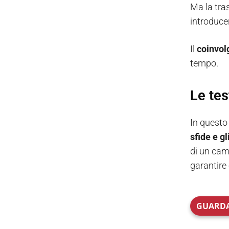
Ma la tra
introduc
Il
coinvol
tempo.
Le tes
In questo
sfide e gli
di un cam
garantire 
GUARDA