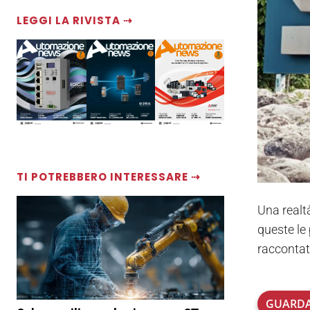
LEGGI LA RIVISTA ⇢
TI POTREBBERO INTERESSARE ⇢
Una realt
queste le
raccontat
GUARDA