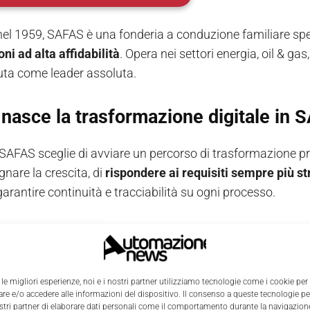
el 1959, SAFAS è una fonderia a conduzione familiare spe
ni ad alta affidabilità
. Opera nei settori energia, oil & ga
uta come leader assoluta.
nasce la trasformazione digitale in
SAFAS sceglie di avviare un percorso di trasformazione pro
are la crescita, di
rispondere ai requisiti sempre più str
arantire continuità e tracciabilità su ogni processo.
 il progetto KIS (
Keep It Simple
), con un obiettivo preciso
oluzione sostenibile nel tempo.
 le migliori esperienze, noi e i nostri partner utilizziamo tecnologie come i cookie per
 di SAFAS,
due partner
con competenze complementari. Il
e e/o accedere alle informazioni del dispositivo. Il consenso a queste tecnologie p
he che affianca le imprese nei progetti di crescita organiz
ostri partner di elaborare dati personali come il comportamento durante la navigazione