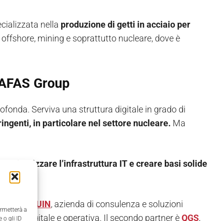
cializzata nella
produzione di getti in acciaio per
s, offshore, mining e soprattutto nucleare, dove è
 SAFAS Group
fonda. Serviva una struttura digitale in grado di
ingenti, in particolare nel settore nucleare.
Ma
:
modernizzare l’infrastruttura IT e creare basi solide
 primo è
QUIN
, azienda di consulenza e soluzioni
ermetterà a
zativa, digitale e operativa. Il secondo partner è
QGS
,
 o gli ID