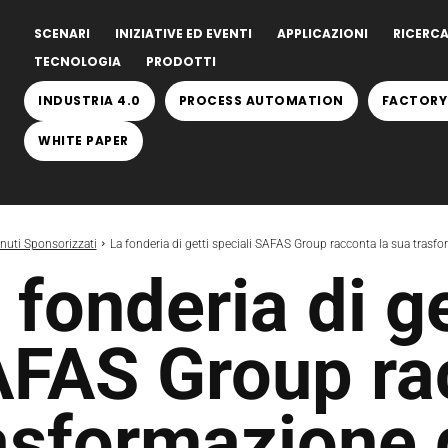
SCENARI
INIZIATIVE ED EVENTI
APPLICAZIONI
RICERCA
TECNOLOGIA
PRODOTTI
INDUSTRIA 4.0
PROCESS AUTOMATION
FACTORY
WHITE PAPER
nuti Sponsorizzati
La fonderia di getti speciali SAFAS Group racconta la sua trasfo
 fonderia di ge
FAS Group rac
asformazione d