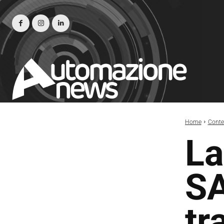
Home
Conte
La
SA
tr