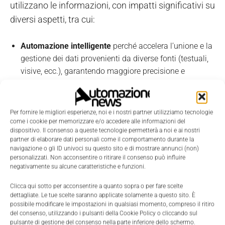
utilizzano le informazioni, con impatti significativi su
diversi aspetti, tra cui:
Automazione intelligente
perché accelera l’unione e la
gestione dei dati provenienti da diverse fonti (testuali,
visive, ecc.), garantendo maggiore precisione e
fruibilità.
Analisi predittiva e personalizzazione avanzata
Per fornire le migliori esperienze, noi e i nostri partner utilizziamo tecnologie
perché un'integrazione dati efficace permette ai modelli
come i cookie per memorizzare e/o accedere alle informazioni del
di AI di lavorare su informazioni aggiornate,
dispositivo. Il consenso a queste tecnologie permetterà a noi e ai nostri
migliorando l’accuratezza delle previsioni e
partner di elaborare dati personali come il comportamento durante la
navigazione o gli ID univoci su questo sito e di mostrare annunci (non)
l’adattamento ai comportamenti degli utenti.
personalizzati. Non acconsentire o ritirare il consenso può influire
negativamente su alcune caratteristiche e funzioni.
Sicurezza e protezione dei dati
perché l'AI aiuta a
individuare attività sospette fino ad automatizzare la
Clicca qui sotto per acconsentire a quanto sopra o per fare scelte
risposta agli attacchi informatici
dettagliate. Le tue scelte saranno applicate solamente a questo sito. È
possibile modificare le impostazioni in qualsiasi momento, compreso il ritiro
del consenso, utilizzando i pulsanti della Cookie Policy o cliccando sul
Parallelamente si assisterà anche a
una maggior
pulsante di gestione del consenso nella parte inferiore dello schermo.