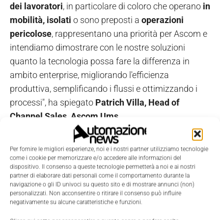
dei lavoratori
, in particolare di coloro che operano
in
mobilità, isolati
o sono preposti a
operazioni
pericolose
, rappresentano una priorità per Ascom e
intendiamo dimostrare con le nostre soluzioni
quanto la tecnologia possa fare la differenza in
ambito enterprise, migliorando l'efficienza
produttiva, semplificando i flussi e ottimizzando i
processi", ha spiegato
Patrich Villa, Head of
Channel Sales, Ascom Ums
.
"Con Ofèlia offriamo uno strumento realmente
Per fornire le migliori esperienze, noi e i nostri partner utilizziamo tecnologie
orientato alla sicurezza di lavoratori e sistemi,
come i cookie per memorizzare e/o accedere alle informazioni del
dispositivo. Il consenso a queste tecnologie permetterà a noi e ai nostri
efficace inoltre nel ridurre i rischi legati a fermi
partner di elaborare dati personali come il comportamento durante la
macchina e incidenti,
a beneficio della produttività
”.
navigazione o gli ID univoci su questo sito e di mostrare annunci (non)
personalizzati. Non acconsentire o ritirare il consenso può influire
negativamente su alcune caratteristiche e funzioni.
TAGS
Ascom
MECSPE
Ofèlia
Safety e Security