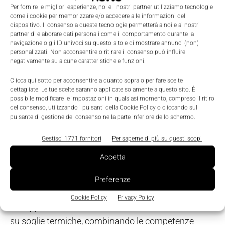
Per fornire le migliori esperienze, noi e i nostri partner utilizziamo tecnologie
come i cookie per memorizzare e/o accedere alle informazioni del
dispositivo. Il consenso a queste tecnologie permetterà a noi e ai nostri
partner di elaborare dati personali come il comportamento durante la
navigazione o gli ID univoci su questo sito e di mostrare annunci (non)
personalizzati. Non acconsentire o ritirare il consenso può influire
negativamente su alcune caratteristiche e funzioni.
Clicca qui sotto per acconsentire a quanto sopra o per fare scelte
dettagliate. Le tue scelte saranno applicate solamente a questo sito. È
GUARDA IL VIDEO
possibile modificare le impostazioni in qualsiasi momento, compreso il ritiro
del consenso, utilizzando i pulsanti della Cookie Policy o cliccando sul
pulsante di gestione del consenso nella parte inferiore dello schermo.
L'integrazione di sensori on-chip
è una
tendenza
consolidata nei campo dei microcontrollori.
Il
Gestisci 1771 fornitori
Per saperne di più su questi scopi
sensore di temperatura interno delle schede FRDM
Accetta
offre un esempio pratico di
come acquisire
grandezze fisiche senza circuiteria esterna
Preferenze
aggiuntiva.
Nella
terza lezione vedrai come
Cookie Policy
Privacy Policy
sviluppare un sistema di feedback visivo
basato
su soglie termiche, combinando le competenze