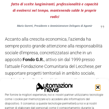
fatto di scelte lungimiranti, professionalità e capacità
di evolversi nel tempo, mantenendo salde le proprie
radici
Mario Goretti, Presidente e Amministratore Delegato di Agomir
Accanto alla crescita economica, l'azienda ha
sempre posto grande attenzione alla responsabilità
sociale d’impresa, concretizzatasi anche in un
apposito
Fondo G.R.
, attivo sin dal 1999 presso
l’attuale Fondazione Comunitaria del Lecchese, per
supportare progetti territoriali in ambito sociale,
ambientale, culturale, artistico e sportivo, coerenti
con i valori aziendali.
Per fornire le migliori esperienze, noi e i nostri partner utilizziamo tecnologie
Leggi anche:
come i cookie per memorizzare e/o accedere alle informazioni del
dispositivo. Il consenso a queste tecnologie permetterà a noi e ai nostri
partner di elaborare dati personali come il comportamento durante la