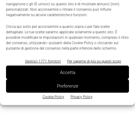
"Agomir acquisisce ISI"
navigazione o gli ID univoci su questo sito e di mostrare annunci (non)
personalizzati. Non acconsentire o ritirare il consenso può influire
negativamente su alcune caratteristiche e funzioni.
"Agomir e ISI: ecosistema software integrato per
Clicca qui sotto per acconsentire a quanto sopra o per fare scelte
il manifatturiero"
dettagliate. Le tue scelte saranno applicate solamente a questo sito. È
possibile modificare le impostazioni in qualsiasi momento, compreso il ritiro
del consenso, utilizzando i pulsanti della Cookie Policy o cliccando sul
pulsante di gestione del consenso nella parte inferiore dello schermo.
TAGS
Agomir
G.R. Informatica
Gestisci 1771 fornitori
Per saperne di più su questi scopi
Accetta
Preferenze
Cookie Policy
Privacy Policy