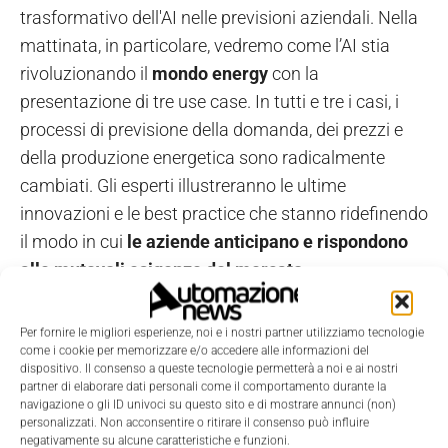
trasformativo dell'AI nelle previsioni aziendali. Nella
mattinata, in particolare, vedremo come l’AI stia
rivoluzionando il
mondo energy
con la
presentazione di tre use case. In tutti e tre i casi, i
processi di previsione della domanda, dei prezzi e
della produzione energetica sono radicalmente
cambiati. Gli esperti illustreranno le ultime
innovazioni e le best practice che stanno ridefinendo
il modo in cui
le aziende anticipano e rispondono
alle mutevoli esigenze del mercato.
DEMO EXPERIENCE
Per fornire le migliori esperienze, noi e i nostri partner utilizziamo tecnologie
"
Il ruolo dell'intelligenza artificiale
come i cookie per memorizzare e/o accedere alle informazioni del
dispositivo. Il consenso a queste tecnologie permetterà a noi e ai nostri
nella creazione di scenari predittivi"
partner di elaborare dati personali come il comportamento durante la
27 marzo 2024, 10.00 - 13.00
navigazione o gli ID univoci su questo sito e di mostrare annunci (non)
personalizzati. Non acconsentire o ritirare il consenso può influire
Sede di MADE4.0, Campus Bovisa Politecnico,
negativamente su alcune caratteristiche e funzioni.