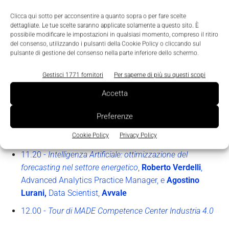
via Giovanni Durando 10, Milano
Clicca qui sotto per acconsentire a quanto sopra o per fare scelte
dettagliate. Le tue scelte saranno applicate solamente a questo sito. È
Agenda
possibile modificare le impostazioni in qualsiasi momento, compreso il ritiro
del consenso, utilizzando i pulsanti della Cookie Policy o cliccando sul
pulsante di gestione del consenso nella parte inferiore dello schermo.
10.00 -
Welcome
Gestisci 1771 fornitori
Per saperne di più su questi scopi
10.25 -
Le opportunità di finanziamento per la
trasformazione digitale delle imprese
,
Davide Polotto
,
Accetta
MADE4.0
Preferenze
10.40 -
Electricity Price Forecasting with Deep Neural
Cookie Policy
Privacy Policy
Networks,
Alessio Garziano
, Data Scientist,
T4V
11.20 -
Intelligenza Artificiale: ottimizzazione del
forecasting nel settore energetico
,
Roberto Verdelli
,
Advanced Analytics Practice Manager, e
Agostino
Lurani,
Data Scientist,
Avvale
12.00 -
Tour di MADE Competence Center Industria 4.0