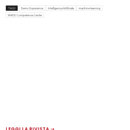
TAGS
Demo Experience
Intelligenza Artificiale
machine learning
MADE Competence Center
LEGGI LA RIVISTA ⇢