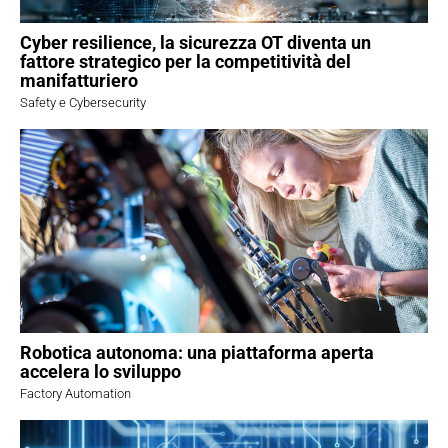
Cyber resilience, la sicurezza OT diventa un
fattore strategico per la competitività del
manifatturiero
Safety e Cybersecurity
Robotica autonoma: una piattaforma aperta
accelera lo sviluppo
Factory Automation