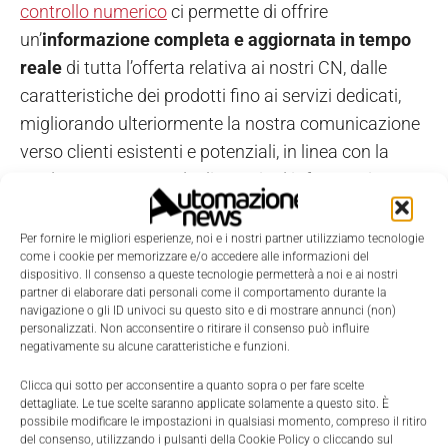
controllo numerico
ci permette di offrire
un’
informazione completa e aggiornata in tempo
reale
di tutta l’offerta relativa ai nostri CN, dalle
caratteristiche dei prodotti fino ai servizi dedicati,
migliorando ulteriormente la nostra comunicazione
verso clienti esistenti e potenziali, in linea con la
tendenza crescente degli utenti ad informarsi
attraverso Internet e gli strumenti digitali in genere”,
dichiara
Paolo Soroldoni, Mechatronics CNC
Per fornire le migliori esperienze, noi e i nostri partner utilizziamo tecnologie
come i cookie per memorizzare e/o accedere alle informazioni del
Manager
di Mitsubishi Electric.
dispositivo. Il consenso a queste tecnologie permetterà a noi e ai nostri
partner di elaborare dati personali come il comportamento durante la
navigazione o gli ID univoci su questo sito e di mostrare annunci (non)
personalizzati. Non acconsentire o ritirare il consenso può influire
TAGS
CNC
Mitsubishi Electric
sito web
negativamente su alcune caratteristiche e funzioni.
Clicca qui sotto per acconsentire a quanto sopra o per fare scelte
dettagliate. Le tue scelte saranno applicate solamente a questo sito. È
possibile modificare le impostazioni in qualsiasi momento, compreso il ritiro
del consenso, utilizzando i pulsanti della Cookie Policy o cliccando sul