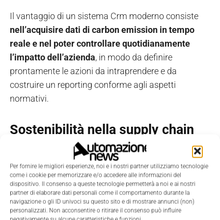
Il vantaggio di un sistema Crm moderno consiste
nell’acquisire dati di carbon emission in tempo
reale
e nel poter controllare quotidianamente
l’impatto dell’azienda
, in modo da definire
prontamente le azioni da intraprendere e da
costruire un reporting conforme agli aspetti
normativi.
Sostenibilità nella supply chain
La base di qualsiasi processo produttivo è la
supply
Per fornire le migliori esperienze, noi e i nostri partner utilizziamo tecnologie
chain
, che oggi, grazie alla digitalizzazione dei
come i cookie per memorizzare e/o accedere alle informazioni del
processi, può supportare l’azienda
in un percorso di
dispositivo. Il consenso a queste tecnologie permetterà a noi e ai nostri
partner di elaborare dati personali come il comportamento durante la
economia circolare
. Infatti le imprese sono alla
navigazione o gli ID univoci su questo sito e di mostrare annunci (non)
ricerca di un modello sostenibile in grado di
personalizzati. Non acconsentire o ritirare il consenso può influire
negativamente su alcune caratteristiche e funzioni.