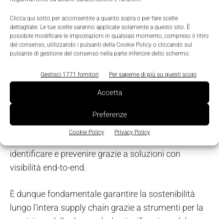
ottimizzare l'efficienza in ogni fase del ciclo
produttivo. Diventa dunque imprescindibile avere un
Clicca qui sotto per acconsentire a quanto sopra o per fare scelte
dettagliate. Le tue scelte saranno applicate solamente a questo sito. È
controllo puntuale lungo tutto il processo, dalla
possibile modificare le impostazioni in qualsiasi momento, compreso il ritiro
selezione della materia prima al prodotto finito.
del consenso, utilizzando i pulsanti della Cookie Policy o cliccando sul
pulsante di gestione del consenso nella parte inferiore dello schermo.
Nello specifico, nelle aziende manifatturiere
Gestisci 1771 fornitori
Per saperne di più su questi scopi
raggiungere il Net-Zero vuol dire trasformare l’intero
Accetta
processo di produzione, riducendo i rifiuti,
ottimizzando il consumo energetico e affidandosi a
Preferenze
risorse rinnovabili. Esistono tuttavia dei rischi per la
Cookie Policy
Privacy Policy
catena di approvvigionamento, che è possibile
identificare e prevenire grazie a soluzioni con
visibilità end-to-end.
È dunque fondamentale garantire la sostenibilità
lungo l’intera supply chain grazie a strumenti per la