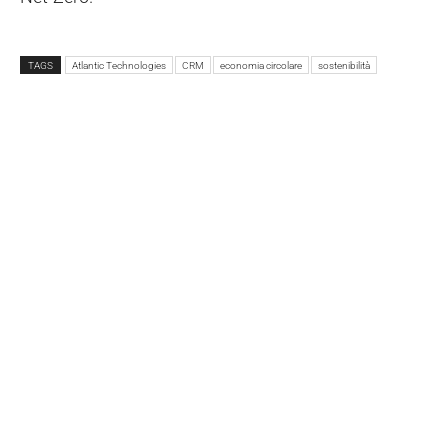
TAGS
Atlantic Technologies
CRM
economia circolare
sostenibilità