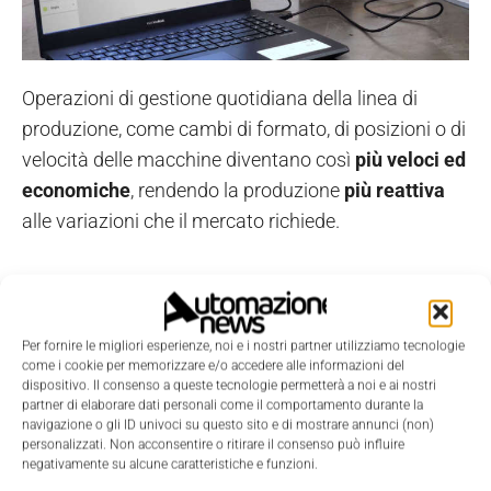
Operazioni di gestione quotidiana della linea di
produzione, come cambi di formato, di posizioni o di
velocità delle macchine diventano così
più veloci ed
economiche
, rendendo la produzione
più reattiva
alle variazioni che il mercato richiede.
Quali sono le vostre sfide per il
prossimo anno?
Per fornire le migliori esperienze, noi e i nostri partner utilizziamo tecnologie
come i cookie per memorizzare e/o accedere alle informazioni del
dispositivo. Il consenso a queste tecnologie permetterà a noi e ai nostri
La principale sfida per il prossimo anno è creare una
partner di elaborare dati personali come il comportamento durante la
prima base di clienti
. Questo significa, per noi,
navigazione o gli ID univoci su questo sito e di mostrare annunci (non)
personalizzati. Non acconsentire o ritirare il consenso può influire
individuare i primi early adopters e adattare modello
negativamente su alcune caratteristiche e funzioni.
di business e funzionalità di prodotto per