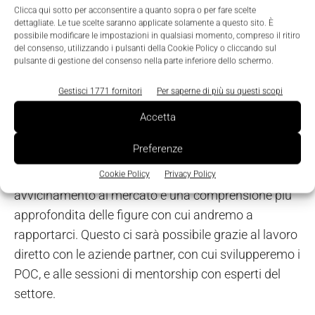
Clicca qui sotto per acconsentire a quanto sopra o per fare scelte
raggiungere il miglior segmento di clientela.
dettagliate. Le tue scelte saranno applicate solamente a questo sito. È
possibile modificare le impostazioni in qualsiasi momento, compreso il ritiro
del consenso, utilizzando i pulsanti della Cookie Policy o cliccando sul
Che aspettative avete, invece,
pulsante di gestione del consenso nella parte inferiore dello schermo.
rispetto al programma di
Gestisci 1771 fornitori
Per saperne di più su questi scopi
accelerazione di Forward
Accetta
Factory?
Preferenze
Da Forward Factory ci aspettiamo di ottenere un
Cookie Policy
Privacy Policy
avvicinamento al mercato e una comprensione più
approfondita delle figure con cui andremo a
rapportarci. Questo ci sarà possibile grazie al lavoro
diretto con le aziende partner, con cui svilupperemo i
POC, e alle sessioni di mentorship con esperti del
settore.