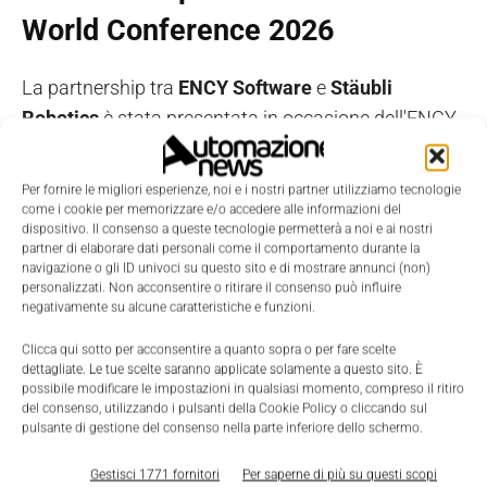
World Conference 2026
La partnership tra
ENCY Software
e
Stäubli
Robotics
è stata presentata in occasione dell'ENCY
World Conference 2026. Durante l'evento Stäubli
Robotics ha preso parte a una tavola rotonda
Per fornire le migliori esperienze, noi e i nostri partner utilizziamo tecnologie
insieme a ENCY Software e CNC Solutions per
come i cookie per memorizzare e/o accedere alle informazioni del
dispositivo. Il consenso a queste tecnologie permetterà a noi e ai nostri
discutere di un'integrazione sempre più stretta tra
partner di elaborare dati personali come il comportamento durante la
hardware robotico e strumenti digitali per la
navigazione o gli ID univoci su questo sito e di mostrare annunci (non)
personalizzati. Non acconsentire o ritirare il consenso può influire
manifattura.
negativamente su alcune caratteristiche e funzioni.
Clicca qui sotto per acconsentire a quanto sopra o per fare scelte
dettagliate. Le tue scelte saranno applicate solamente a questo sito. È
La robotica avanzata ha bisogno di strumenti di
possibile modificare le impostazioni in qualsiasi momento, compreso il ritiro
programmazione potenti, ma anche pratici per la
del consenso, utilizzando i pulsanti della Cookie Policy o cliccando sul
pulsante di gestione del consenso nella parte inferiore dello schermo.
produzione reale. Combinando le prestazioni dei robot
Stäubli con le capacità di programmazione offline e
Gestisci 1771 fornitori
Per saperne di più su questi scopi