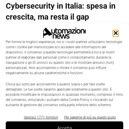
Cybersecurity in Italia: spesa in
crescita, ma resta il gap
Per fornire le migliori esperienze, noi e i nostri partner utilizziamo tecnologie
come i cookie per memorizzare e/o accedere alle informazioni del
dispositivo. Il consenso a queste tecnologie permetterà a noi e ai nostri
partner di elaborare dati personali come il comportamento durante la
navigazione o gli ID univoci su questo sito e di mostrare annunci (non)
personalizzati. Non acconsentire o ritirare il consenso può influire
negativamente su alcune caratteristiche e funzioni.
Clicca qui sotto per acconsentire a quanto sopra o per fare scelte
dettagliate. Le tue scelte saranno applicate solamente a questo sito. È
possibile modificare le impostazioni in qualsiasi momento, compreso il ritiro
del consenso, utilizzando i pulsanti della Cookie Policy o cliccando sul
pulsante di gestione del consenso nella parte inferiore dello schermo.
Gestisci 1771 fornitori
Per saperne di più su questi scopi
Accetta