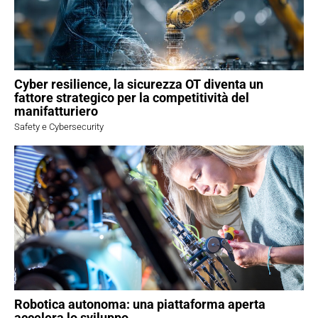
Cyber resilience, la sicurezza OT diventa un
fattore strategico per la competitività del
manifatturiero
Safety e Cybersecurity
Robotica autonoma: una piattaforma aperta
accelera lo sviluppo