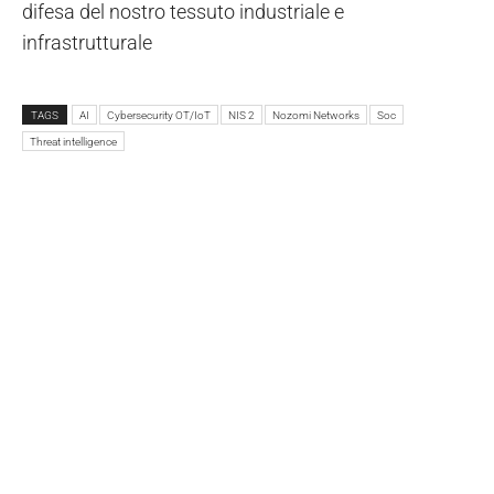
difesa del nostro tessuto industriale e
infrastrutturale
TAGS
AI
Cybersecurity OT/IoT
NIS 2
Nozomi Networks
Soc
Threat intelligence