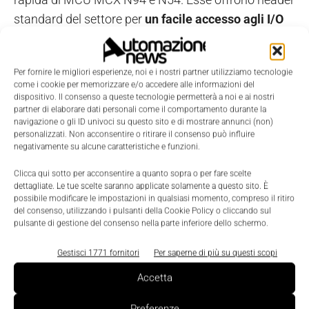
standard del settore per
un facile accesso agli I/O
dell'MCU
, interfacce seriali open-standard integrate,
memoria flash esterna e un debugger MCU-Link
Per fornire le migliori esperienze, noi e i nostri partner utilizziamo tecnologie
integrato.
come i cookie per memorizzare e/o accedere alle informazioni del
dispositivo. Il consenso a queste tecnologie permetterà a noi e ai nostri
partner di elaborare dati personali come il comportamento durante la
Vai subito alle video lezioni. Troverai un esempio di
navigazione o gli ID univoci su questo sito e di mostrare annunci (non)
applicazione pratica nella quale prima un pin
personalizzati. Non acconsentire o ritirare il consenso può influire
negativamente su alcune caratteristiche e funzioni.
digitale e poi uno analogico (PWM) vengono
impiegati rispettivamente per accedere/spegnere un
Clicca qui sotto per acconsentire a quanto sopra o per fare scelte
dettagliate. Le tue scelte saranno applicate solamente a questo sito. È
LED e per stampare a schermo i valori rilevati da un
possibile modificare le impostazioni in qualsiasi momento, compreso il ritiro
sensore.
del consenso, utilizzando i pulsanti della Cookie Policy o cliccando sul
pulsante di gestione del consenso nella parte inferiore dello schermo.
INIZIA SUBITO IL TUO PERCORSO FORMATIVO
Gestisci 1771 fornitori
Per saperne di più su questi scopi
CON LE VIDEO LEZIONI DI GRETA GALLI
Accetta
Preferenze