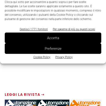
TAGS
Cloud
ERP
manufacturing
MES
SaaS
Clicca qui sotto per acconsentire a quanto sopra o per fare scelte
dettagliate. Le tue scelte saranno applicate solamente a questo sito. È
possibile modificare le impostazioni in qualsiasi momento, compreso il ritiro
del consenso, utilizzando i pulsanti della Cookie Policy o cliccando sul
pulsante di gestione del consenso nella parte inferiore dello schermo.
Gestisci 1771 fornitori
Per saperne di più su questi scopi
Accetta
Preferenze
Cookie Policy
Privacy Policy
LEGGI LA RIVISTA ⇢