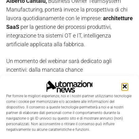
Alberto Cantalù,
Business Owner TeamSystem
Manufacturing, porterà invece la prospettiva di chi
lavora quotidianamente con le imprese:
architetture
SaaS
per la gestione dei processi produttivi,
integrazione tra sistemi OT e IT, intelligenza
artificiale applicata alla fabbrica.
Un momento del webinar sarà dedicato agli
incentivi: dalla mancata chance
dell'Iperammortamento agli altri voucher e misure
disponibili, indagheremo quali opportunità possono
cogliere davvero le imprese in questo momento.
Per fornire le migliori esperienze, noi e i nostri partner utilizziamo tecnologie
come i cookie per memorizzare e/o accedere alle informazioni del
dispositivo. Il consenso a queste tecnologie permetterà a noi e ai nostri
partner di elaborare dati personali come il comportamento durante la
ISCRIVITI QUI AL WEBINAR
navigazione o gli ID univoci su questo sito e di mostrare annunci (non)
personalizzati. Non acconsentire o ritirare il consenso può influire
negativamente su alcune caratteristiche e funzioni.